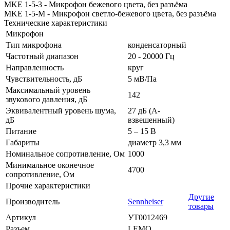
MKE 1-5-3 - Микрофон бежевого цвета, без разъёма
MKE 1-5-М - Микрофон светло-бежевого цвета, без разъёма
Технические характеристики
Микрофон
Тип микрофона
конденсаторный
Частотный диапазон
20 - 20000 Гц
Направленность
круг
Чувствительность, дБ
5 мВ/Па
Максимальный уровень
142
звукового давления, дБ
Эквивалентный уровень шума,
27 дБ (А-
дБ
взвешенный)
Питание
5 – 15 В
Габариты
диаметр 3,3 мм
Номинальное сопротивление, Ом
1000
Минимальное оконечное
4700
сопротивление, Ом
Прочие характеристики
Другие
Производитель
Sennheiser
товары
Артикул
УТ0012469
Разъем
LEMO