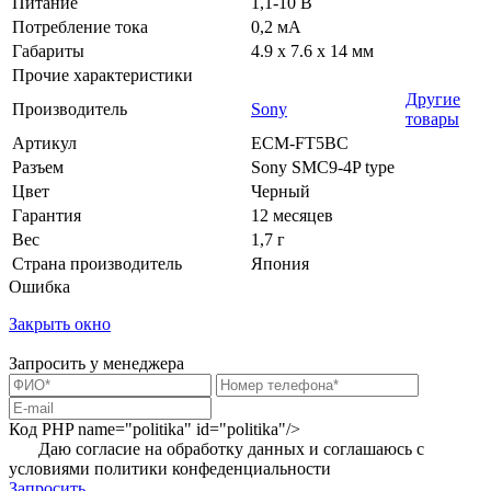
Питание
1,1-10 В
Потребление тока
0,2 мА
Габариты
4.9 x 7.6 x 14 мм
Прочие характеристики
Другие
Производитель
Sony
товары
Артикул
ECM-FT5BC
Разъем
Sony SMC9-4P type
Цвет
Черный
Гарантия
12 месяцев
Вес
1,7 г
Страна производитель
Япония
Ошибка
Закрыть окно
Запросить у менеджера
Код PHP
name="politika" id="politika"/>
Даю согласие на обработку данных и соглашаюсь с
условиями
политики конфеденциальности
Запросить