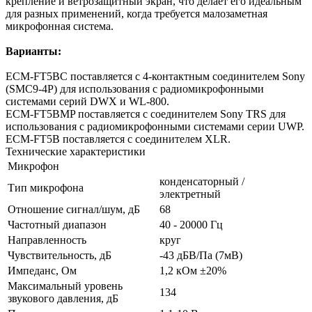
крепление и ветрозащитный экран, что делает его идеальным
для разных применений, когда требуется малозаметная
микрофонная система.
Варианты:
ECM-FT5BC поставляется с 4-контактным соединителем Sony
(SMC9-4P) для использования с радиомикрофонными
системами серий DWX и WL-800.
ECM-FT5BMP поставляется с соединителем Sony TRS для
использования с радиомикрофонными системами серии UWP.
ECM-FT5B поставляется с соединителем XLR.
Технические характеристики
Микрофон
конденсаторный /
Тип микрофона
электретный
Отношение сигнал/шум, дБ
68
Частотный диапазон
40 - 20000 Гц
Направленность
круг
Чувствительность, дБ
-43 дБВ/Па (7мВ)
Импеданс, Ом
1,2 кОм ±20%
Максимальный уровень
134
звукового давления, дБ