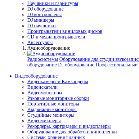
Наушники и гарнитуры
DJ оборудование
DJ контроллеры
DJ микшеры
DJ наушники
Проигрыватели виниловых дисков
СD и медиапроигрыватели
Аксессуары
Аудиооборудование
Радиосистемы
Оборудование для студии звукозапис
оборудование
DJ оборудование
Профессиональные 
Видеооборудование
Видеокамеры и Камкордеры
Видоискатели
Видеомониторы
Рэковые мониторные сборки
Портативные мониторы
Выдвижные мониторы
Студийные мониторы
Видеомикшеры
Рекордеры, картридеры и видеоплееры
Оборудование для обработки кинопленки
Системы хранения данных