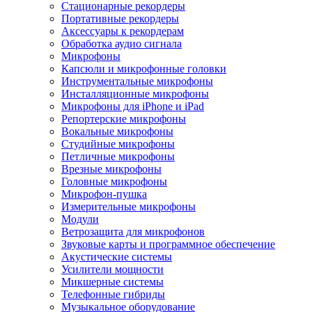
Стационарные рекордеры
Портативные рекордеры
Аксессуары к рекордерам
Обработка аудио сигнала
Микрофоны
Капсюли и микрофонные головки
Инструментальные микрофоны
Инсталляционные микрофоны
Микрофоны для iPhone и iPad
Репортерские микрофоны
Вокальные микрофоны
Студийные микрофоны
Петличные микрофоны
Врезные микрофоны
Головные микрофоны
Микрофон-пушка
Измерительные микрофоны
Модули
Ветрозащита для микрофонов
Звуковые карты и программное обеспечение
Акустические системы
Усилители мощности
Микшерные системы
Телефонные гибриды
Музыкальное оборудование