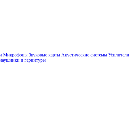
и
Микрофоны
Звуковые карты
Акустические системы
Усилители
наушники и гарнитуры