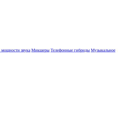
 мощности звука
Микшеры
Телефонные гибриды
Музыкальное