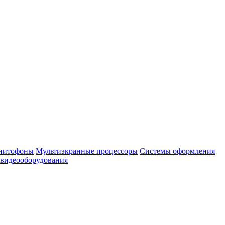
нитофоны
Мультиэкранные процессоры
Системы оформления
 видеооборудования