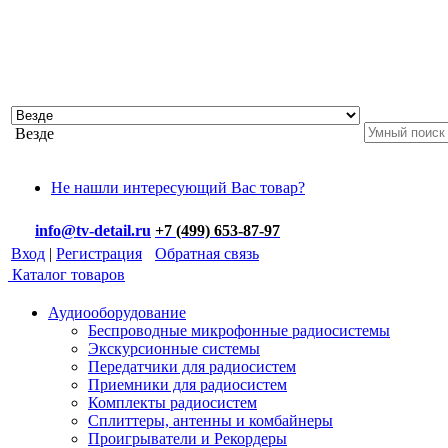
Везде
Не нашли интересующий Вас товар?
info@tv-detail.ru
+7 (499) 653-87-97
Вход
|
Регистрация
Обратная связь
Каталог товаров
Аудиооборудование
Беспроводные микрофонные радиосистемы
Экскурсионные системы
Передатчики для радиосистем
Приемники для радиосистем
Комплекты радиосистем
Сплиттеры, антенны и комбайнеры
Проигрыватели и Рекордеры