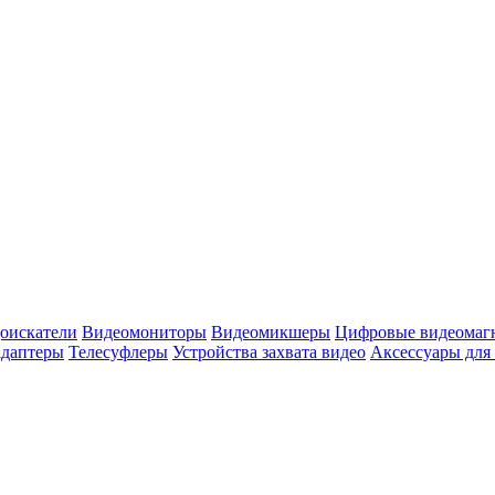
оискатели
Видеомониторы
Видеомикшеры
Цифровые видеомаг
адаптеры
Телесуфлеры
Устройства захвата видео
Аксессуары для