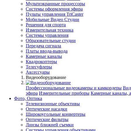
Мультиэкранные процессоры
Системы оформления эфира
Пульты управления TriCaster
Мобильные Видео Студии
Решения для спорта
Измерительная техника
Системы управления
Образовательные студии
Передача сигнала
Платы ввода-вывода
Камерные каналы
Квадрокоптеры
Телесуфлеры
Аксессуары
Видеооборудование
Профессиональные видеокамеры и камкордеры
Вид
эфира
Измерительные приборы
Камерные каналы, 
Фото, Оптика
Телевизионные объективы
Оптические насадки
Широкоугольные конвертеры
Оптические фильтры
Линзы ближней съемки
Системы управления объективами