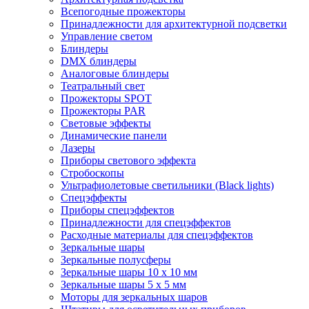
Всепогодные прожекторы
Принадлежности для архитектурной подсветки
Управление светом
Блиндеры
DMX блиндеры
Аналоговые блиндеры
Театральный свет
Прожекторы SPOT
Прожекторы PAR
Световые эффекты
Динамические панели
Лазеры
Приборы светового эффекта
Стробоскопы
Ультрафиолетовые светильники (Black lights)
Спецэффекты
Приборы спецэффектов
Принадлежности для спецэффектов
Расходные материалы для спецэффектов
Зеркальные шары
Зеркальные полусферы
Зеркальные шары 10 х 10 мм
Зеркальные шары 5 х 5 мм
Моторы для зеркальных шаров