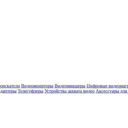
оискатели
Видеомониторы
Видеомикшеры
Цифровые видеомаг
адаптеры
Телесуфлеры
Устройства захвата видео
Аксессуары для