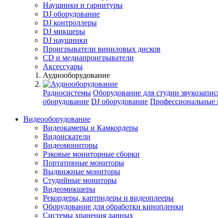
Наушники и гарнитуры
DJ оборудование
DJ контроллеры
DJ микшеры
DJ наушники
Проигрыватели виниловых дисков
СD и медиапроигрыватели
Аксессуары
Аудиооборудование
Радиосистемы
Оборудование для студии звукозапис
оборудование
DJ оборудование
Профессиональные 
Видеооборудование
Видеокамеры и Камкордеры
Видоискатели
Видеомониторы
Рэковые мониторные сборки
Портативные мониторы
Выдвижные мониторы
Студийные мониторы
Видеомикшеры
Рекордеры, картридеры и видеоплееры
Оборудование для обработки кинопленки
Системы хранения данных