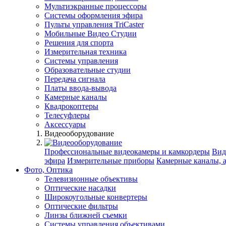
Мультиэкранные процессоры
Системы оформления эфира
Пульты управления TriCaster
Мобильные Видео Студии
Решения для спорта
Измерительная техника
Системы управления
Образовательные студии
Передача сигнала
Платы ввода-вывода
Камерные каналы
Квадрокоптеры
Телесуфлеры
Аксессуары
Видеооборудование
Профессиональные видеокамеры и камкордеры
Вид
эфира
Измерительные приборы
Камерные каналы, 
Фото, Оптика
Телевизионные объективы
Оптические насадки
Широкоугольные конвертеры
Оптические фильтры
Линзы ближней съемки
Системы управления объективами