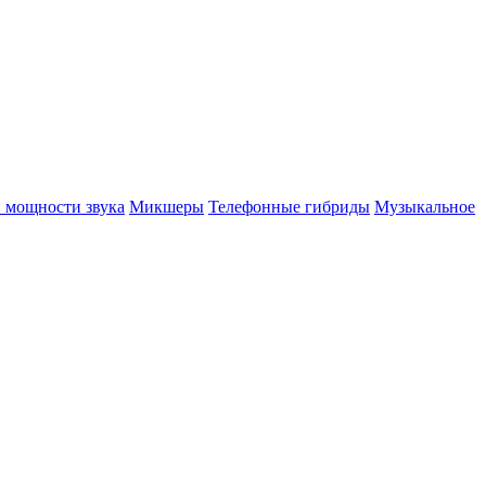
 мощности звука
Микшеры
Телефонные гибриды
Музыкальное