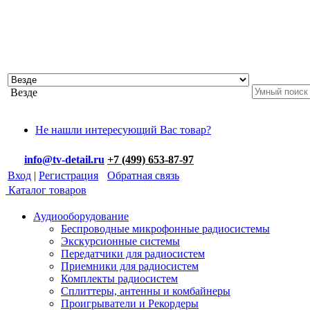
Везде
Не нашли интересующий Вас товар?
info@tv-detail.ru
+7 (499) 653-87-97
Вход
|
Регистрация
Обратная связь
Каталог товаров
Аудиооборудование
Беспроводные микрофонные радиосистемы
Экскурсионные системы
Передатчики для радиосистем
Приемники для радиосистем
Комплекты радиосистем
Сплиттеры, антенны и комбайнеры
Проигрыватели и Рекордеры