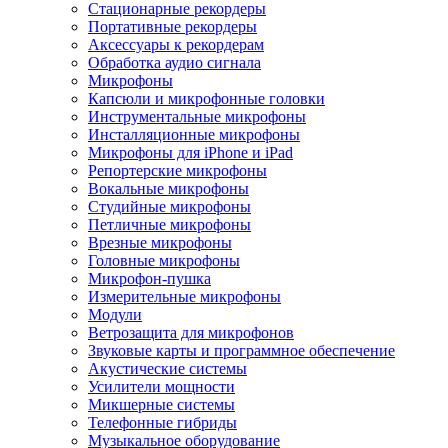
Стационарные рекордеры
Портативные рекордеры
Аксессуары к рекордерам
Обработка аудио сигнала
Микрофоны
Капсюли и микрофонные головки
Инструментальные микрофоны
Инсталляционные микрофоны
Микрофоны для iPhone и iPad
Репортерские микрофоны
Вокальные микрофоны
Студийные микрофоны
Петличные микрофоны
Врезные микрофоны
Головные микрофоны
Микрофон-пушка
Измерительные микрофоны
Модули
Ветрозащита для микрофонов
Звуковые карты и программное обеспечение
Акустические системы
Усилители мощности
Микшерные системы
Телефонные гибриды
Музыкальное оборудование