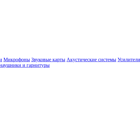
и
Микрофоны
Звуковые карты
Акустические системы
Усилители
наушники и гарнитуры