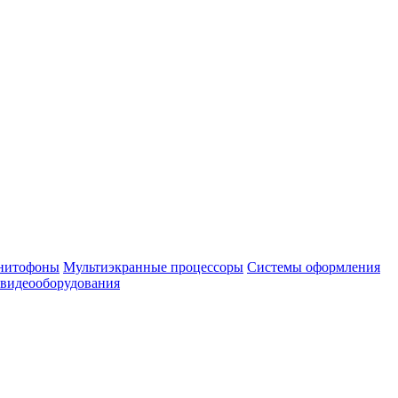
нитофоны
Мультиэкранные процессоры
Системы оформления
 видеооборудования