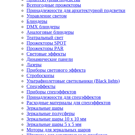
Всепогодные прожекторы
Принадлежности для архитектурной подсветки
Управление светом
Блиндеры
DMX блиндеры
Аналоговые блиндеры
Театральный свет
Прожекторы SPOT
Прожекторы PAR
Световые эффекты
Динамические панели
Лазеры
Приборы светового эффекта
Стробоскопы
Ультрафиолетовые светильники (Black lights)
Спецэффекты
Приборы спецэффектов
Принадлежности для спецэффектов
Расходные материалы для спецэффектов
Зеркальные шары
Зеркальные полусферы
Зеркальные шары 10 х 10 мм
Зеркальные шары 5 х 5 мм
Моторы для зеркальных шаров