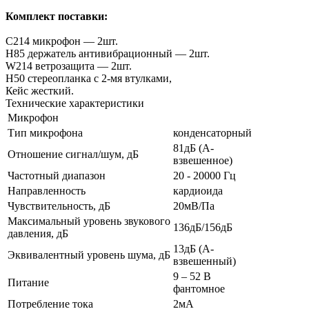
Комплект поставки:
C214 микрофон — 2шт.
H85 держатель антивибрационный — 2шт.
W214 ветрозащита — 2шт.
H50 cтереопланка с 2-мя втулками,
Кейс жесткий.
Технические характеристики
Микрофон
Тип микрофона
конденсаторный
81дБ (A-
Отношение сигнал/шум, дБ
взвешенное)
Частотный диапазон
20 - 20000 Гц
Направленность
кардиоида
Чувствительность, дБ
20мВ/Па
Максимальный уровень звукового
136дБ/156дБ
давления, дБ
13дБ (A-
Эквивалентный уровень шума, дБ
взвешенный)
9 – 52 В
Питание
фантомное
Потребление тока
2мА