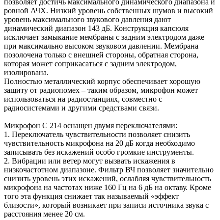
позволяет достичь максимального динамического диапазона и
ровной АЧХ. Низкий уровень собственных шумов и высокий
уровень максимального звукового давления дают
динамический диапазон 143 дБ. Конструкция капсюля
исключает замыкание мембраны с задним электродом даже
при максимально высоком звуковом давлении. Мембрана
позолочена только с внешней стороны, обратная сторона,
которая может соприкасаться с задним электродом,
изолирована.
Полностью металлический корпус обеспечивает хорошую
защиту от радиопомех – таким образом, микрофон может
использоваться на радиостанциях, совместно с
радиосистемами и другими средствами связи.
Микрофон С 214 оснащен двумя переключателями:
1. Переключатель чувствительности позволяет снизить
чувствительность микрофона на 20 дБ когда необходимо
записывать без искажений особо громкие инструменты.
2. Вибрации или ветер могут вызвать искажения в
низкочастотном диапазоне. Фильтр ВЧ позволяет значительно
снизить уровень этих искажений, ослабляя чувствительность
микрофона на частотах ниже 160 Гц на 6 дБ на октаву. Кроме
того эта функция снижает так называемый «эффект
близости», который возникает при записи источника звука с
расстояния менее 20 см.