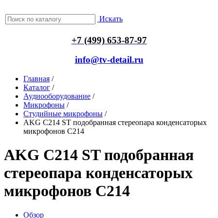
Искать
+7 (499) 653-87-97
info@tv-detail.ru
Главная
/
Каталог
/
Аудиооборудование
/
Микрофоны
/
Студийные микрофоны
/
AKG C214 ST подобранная стереопара конденсаторых
микрофонов C214
AKG C214 ST подобранная
стереопара конденсаторых
микрофонов C214
Обзор