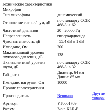
Технические характеристики
Микрофон
Тип микрофона
динамический
по стандарту CCIR
Отношение сигнал/шум, дБ
468-3: > 62
Частотный диапазон
20 - 20000 Гц
Направленность
гиперкардиоида
Чувствительность, дБ
–55.4 dB ± 1 dB
Импеданс, Ом
200
Максимальный уровень
138
звукового давления, дБ
Эквивалентный уровень
по стандарту CCIR
шума, дБ
468-3: < 32
Диаметр: 64 мм
Габариты
Длина: 85 мм
Импеданс нагрузки, Ом
10000
Прочие характеристики
Другие
Производитель
Neumann
товары
Артикул
УТ0001709
Разъем
3-pin XLR-F