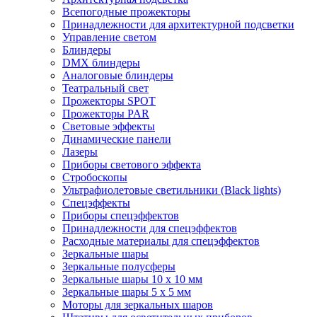
Всепогодные прожекторы
Принадлежности для архитектурной подсветки
Управление светом
Блиндеры
DMX блиндеры
Аналоговые блиндеры
Театральный свет
Прожекторы SPOT
Прожекторы PAR
Световые эффекты
Динамические панели
Лазеры
Приборы светового эффекта
Стробоскопы
Ультрафиолетовые светильники (Black lights)
Спецэффекты
Приборы спецэффектов
Принадлежности для спецэффектов
Расходные материалы для спецэффектов
Зеркальные шары
Зеркальные полусферы
Зеркальные шары 10 х 10 мм
Зеркальные шары 5 х 5 мм
Моторы для зеркальных шаров