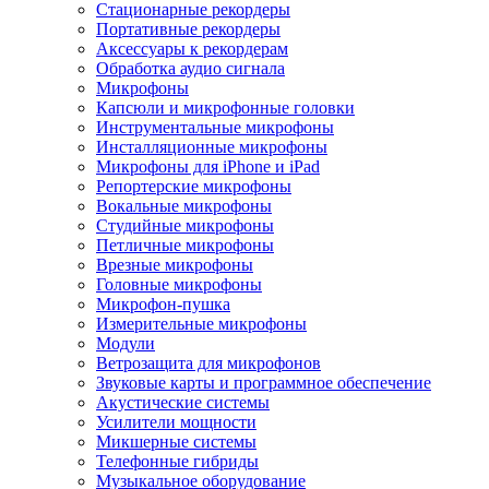
Стационарные рекордеры
Портативные рекордеры
Аксессуары к рекордерам
Обработка аудио сигнала
Микрофоны
Капсюли и микрофонные головки
Инструментальные микрофоны
Инсталляционные микрофоны
Микрофоны для iPhone и iPad
Репортерские микрофоны
Вокальные микрофоны
Студийные микрофоны
Петличные микрофоны
Врезные микрофоны
Головные микрофоны
Микрофон-пушка
Измерительные микрофоны
Модули
Ветрозащита для микрофонов
Звуковые карты и программное обеспечение
Акустические системы
Усилители мощности
Микшерные системы
Телефонные гибриды
Музыкальное оборудование