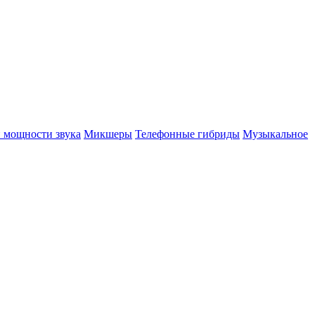
 мощности звука
Микшеры
Телефонные гибриды
Музыкальное