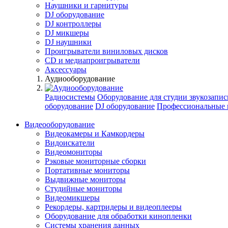
Наушники и гарнитуры
DJ оборудование
DJ контроллеры
DJ микшеры
DJ наушники
Проигрыватели виниловых дисков
СD и медиапроигрыватели
Аксессуары
Аудиооборудование
Радиосистемы
Оборудование для студии звукозапис
оборудование
DJ оборудование
Профессиональные 
Видеооборудование
Видеокамеры и Камкордеры
Видоискатели
Видеомониторы
Рэковые мониторные сборки
Портативные мониторы
Выдвижные мониторы
Студийные мониторы
Видеомикшеры
Рекордеры, картридеры и видеоплееры
Оборудование для обработки кинопленки
Системы хранения данных