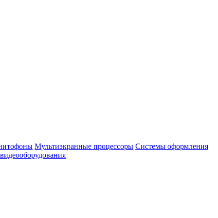
нитофоны
Мультиэкранные процессоры
Системы оформления
 видеооборудования