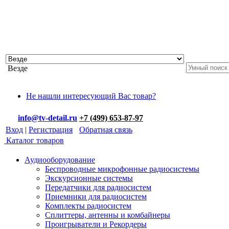
Везде
Не нашли интересующий Вас товар?
info@tv-detail.ru
+7 (499) 653-87-97
Вход
|
Регистрация
Обратная связь
Каталог товаров
Аудиооборудование
Беспроводные микрофонные радиосистемы
Экскурсионные системы
Передатчики для радиосистем
Приемники для радиосистем
Комплекты радиосистем
Сплиттеры, антенны и комбайнеры
Проигрыватели и Рекордеры