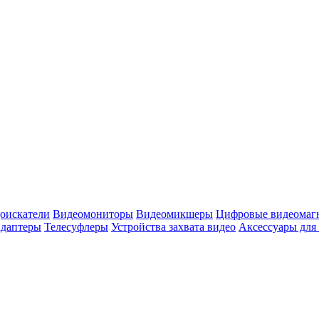
оискатели
Видеомониторы
Видеомикшеры
Цифровые видеомаг
адаптеры
Телесуфлеры
Устройства захвата видео
Аксессуары для