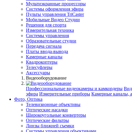
Мультиэкранные процессоры
Системы оформления эфира
Пульты управления TriCaster
Мобильные Видео Студии
Решения для спорта
Измерительная техника
Системы управления
Образовательные студии
Передача сигнала
Платы ввода-вывода
Камерные каналы
Квадрокоптеры
Телесуфлеры
Аксессуары
Видеооборудование
Профессиональные видеокамеры и камкордеры
Вид
эфира
Измерительные приборы
Камерные каналы, 
Фото, Оптика
Телевизионные объективы
Оптические насадки
Широкоугольные конвертеры
Оптические фильтры
Линзы ближней съемки
Системы управления объективами