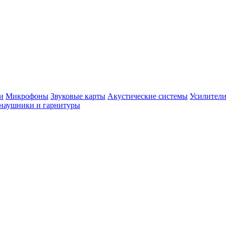
и
Микрофоны
Звуковые карты
Акустические системы
Усилители
наушники и гарнитуры