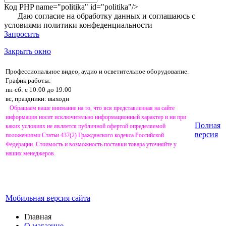
Код PHP
name="politika" id="politika"/>
Даю согласие на обработку данных и соглашаюсь с
условиями
политики конфеденциальности
Запросить
Закрыть окно
Профессиональное видео, аудио и осветительное оборудование.
График работы:
пн-сб: с 10:00 до 19:00
вс, праздники: выходн
Обращаем ваше внимание на то, что вся представленная на сайте
информация носит исключительно информационный характер и ни при
Полная
каких условиях не является публичной офертой определяемой
версия
положениями Статьи 437(2) Гражданского кодекса Российской
Федерации. Стоимость и возможность поставки товара уточняйте у
наших менеджеров.
Мобильная версия сайта
Главная
О магазине