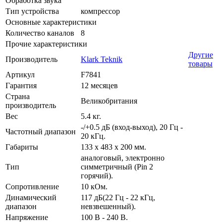
Обработка звука
Тип устройства
компрессор
Основные характеристики
Количество каналов
8
Прочие характеристики
Другие
Производитель
Klark Teknik
товары
Артикул
F7841
Гарантия
12 месяцев
Страна
Великобритания
производитель
Вес
5.4 кг.
-/+0.5 дБ (вход-выход), 20 Гц -
Частотный диапазон
20 кГц.
Габариты
133 х 483 х 200 мм.
аналоговый, электронно
Тип
симметричный (Pin 2
горячий).
Сопротивление
10 кОм.
Динамический
117 дБ(22 Гц - 22 кГц,
диапазон
невзвешенный).
Напряжение
100 В - 240 В.