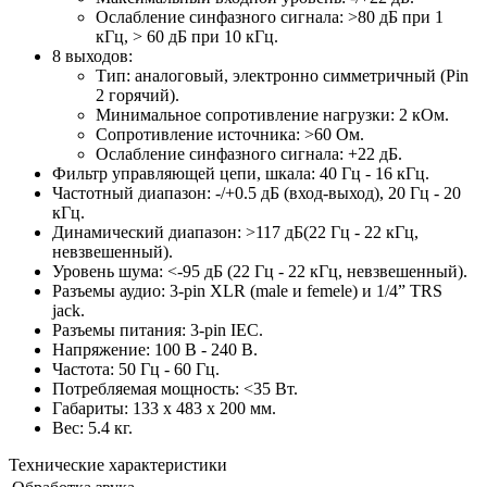
Ослабление синфазного сигнала: >80 дБ при 1
кГц, > 60 дБ при 10 кГц.
8 выходов:
Тип: аналоговый, электронно симметричный (Pin
2 горячий).
Минимальное сопротивление нагрузки: 2 кОм.
Сопротивление источника: >60 Ом.
Ослабление синфазного сигнала: +22 дБ.
Фильтр управляющей цепи, шкала: 40 Гц - 16 кГц.
Частотный диапазон: -/+0.5 дБ (вход-выход), 20 Гц - 20
кГц.
Динамический диапазон: >117 дБ(22 Гц - 22 кГц,
невзвешенный).
Уровень шума: <-95 дБ (22 Гц - 22 кГц, нeвзвешенный).
Разъемы аудио: 3-pin XLR (male и femele) и 1/4” TRS
jack.
Разъемы питания: 3-pin IEC.
Напряжение: 100 В - 240 В.
Частота: 50 Гц - 60 Гц.
Потребляемая мощность: <35 Вт.
Габариты: 133 х 483 х 200 мм.
Вес: 5.4 кг.
Технические характеристики