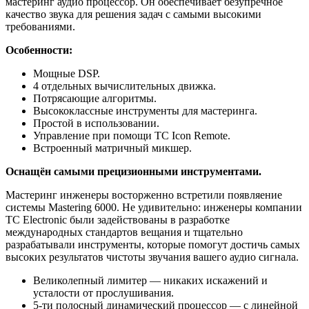
мастеринг аудио процессор. Он обеспечивает безупречное
качество звука для решения задач с самыми высокими
требованиями.
Особенности:
Мощные DSP.
4 отдельных вычислительных движка.
Потрясающие алгоритмы.
Высококлассные инструменты для мастеринга.
Простой в использовании.
Управление при помощи TC Icon Remote.
Встроенный матричный микшер.
Оснащён самыми прецизионными инструментами.
Мастеринг инженеры восторженно встретили появляение
системы Mastering 6000. Не удивительно: инженеры компании
TC Electronic были задействованы в разработке
международных стандартов вещания и тщательно
разрабатывали инструменты, которые помогут достичь самых
высоких результатов чистоты звучания вашего аудио сигнала.
Великолепный лимитер — никаких искажений и
усталости от прослушивания.
5-ти полосный динамический процессор — с линейной