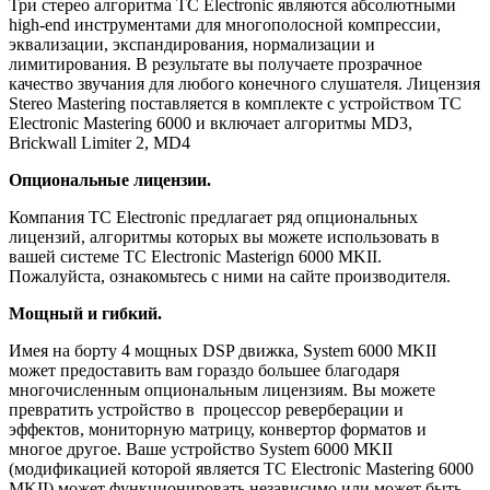
Три стерео алгоритма TC Electronic являются абсолютными
high-end инструментами для многополосной компрессии,
эквализации, экспандирования, нормализации и
лимитирования. В результате вы получаете прозрачное
качество звучания для любого конечного слушателя. Лицензия
Stereo Mastering поставляется в комплекте с устройством TC
Electronic Mastering 6000 и включает алгоритмы MD3,
Brickwall Limiter 2, MD4
Опциональные лицензии.
Компания TC Electronic предлагает ряд опциональных
лицензий, алгоритмы которых вы можете использовать в
вашей системе TC Electronic Masterign 6000 MKII.
Пожалуйста, ознакомьтесь с ними на сайте производителя.
Мощный и гибкий.
Имея на борту 4 мощных DSP движка, System 6000 MKII
может предоставить вам гораздо большее благодаря
многочисленным опциональным лицензиям. Вы можете
превратить устройство в процессор реверберации и
эффектов, мониторную матрицу, конвертор форматов и
многое другое. Ваше устройство System 6000 MKII
(модификацией которой является TC Electronic Mastering 6000
MKII) может функционировать независимо или может быть