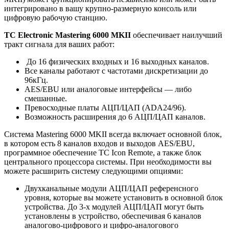
интегрировано в вашу крупно-размерную консоль или
цифровую рабочую станцию.
TC Electronic Mastering 6000 MKII
обеспечивает наилучший
тракт сигнала для ваших работ:
До 16 физических входных и 16 выходных каналов.
Все каналы работают с частотами дискретизации до
96кГц.
AES/EBU или аналоговые интерфейсы — либо
смешанные.
Превосходные платы АЦП/ЦАП (ADA24/96).
Возможность расширения до 6 АЦП/ЦАП каналов.
Система Mastering 6000 MKII всегда включает основной блок,
в котором есть 8 каналов входов и выходов AES/EBU,
программное обеспечение TC Icon Remote, а также блок
центрального процессора системы. При необходимости вы
можете расширить систему следующими опциями:
Двухканальные модули АЦП/ЦАП референсного
уровня, которые вы можете установить в основной блок
устройства. До 3-х модулей АЦП/ЦАП могут быть
установлены в устройство, обеспечивая 6 каналов
аналогово-цифрового и цифро-аналогового