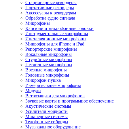
Стационарные рекордеры
Портативные рекордеры
Аксессуары к рекордерам
Обработка аудио сигнала
Микрофоны
Капсюли и микрофонные головки
Инструментальные микрофоны
Инсталляционные микрофоны
Микрофоны для iPhone и iPad
Репортерские микрофоны
Вокальные микрофоны
Студийные микрофоны
Петличные микрофоны
Врезные микрофоны
Головные микрофоны
Микрофон-пушка
Измерительные микрофоны
Модули
Ветрозащита для микрофонов
Звуковые карты и программное обеспечение
Акустические системы
Усилители мощности
Микшерные системы
Телефонные гибриды
Музыкальное оборудование