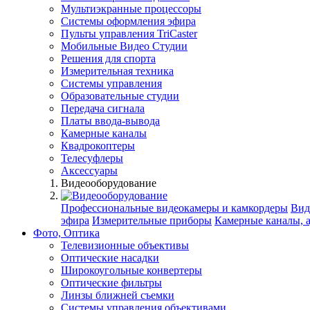
Мультиэкранные процессоры
Системы оформления эфира
Пульты управления TriCaster
Мобильные Видео Студии
Решения для спорта
Измерительная техника
Системы управления
Образовательные студии
Передача сигнала
Платы ввода-вывода
Камерные каналы
Квадрокоптеры
Телесуфлеры
Аксессуары
Видеооборудование
Профессиональные видеокамеры и камкордеры
Вид
эфира
Измерительные приборы
Камерные каналы, 
Фото, Оптика
Телевизионные объективы
Оптические насадки
Широкоугольные конвертеры
Оптические фильтры
Линзы ближней съемки
Системы управления объективами