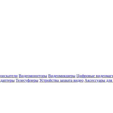
оискатели
Видеомониторы
Видеомикшеры
Цифровые видеомаг
адаптеры
Телесуфлеры
Устройства захвата видео
Аксессуары для