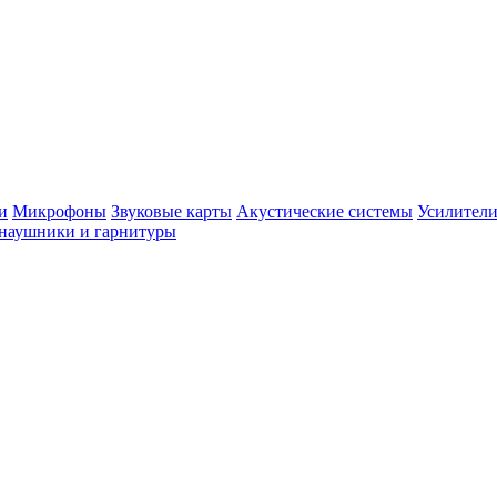
и
Микрофоны
Звуковые карты
Акустические системы
Усилители
наушники и гарнитуры