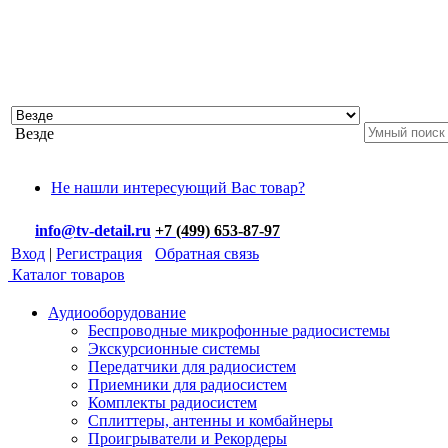
Везде
Не нашли интересующий Вас товар?
info@tv-detail.ru
+7 (499) 653-87-97
Вход
|
Регистрация
Обратная связь
Каталог товаров
Аудиооборудование
Беспроводные микрофонные радиосистемы
Экскурсионные системы
Передатчики для радиосистем
Приемники для радиосистем
Комплекты радиосистем
Сплиттеры, антенны и комбайнеры
Проигрыватели и Рекордеры