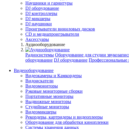
Наушники и гарнитуры
DJ оборудование
DJ контроллеры
DJ микшеры
DJ наушники
Проигрыватели виниловых дисков
СD и медиапроигрыватели
Аксессуары
Аудиооборудование
Радиосистемы
Оборудование для студии звукозапис
оборудование
DJ оборудование
Профессиональные 
Видеооборудование
Видеокамеры и Камкордеры
Видоискатели
Видеомониторы
Рэковые мониторные сборки
Портативные мониторы
Выдвижные мониторы
Студийные мониторы
Видеомикшеры
Рекордеры, картридеры и видеоплееры
Оборудование для обработки кинопленки
Системы хранения данных