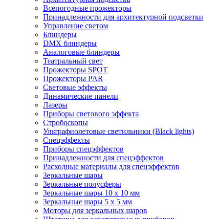
Всепогодные прожекторы
Принадлежности для архитектурной подсветки
Управление светом
Блиндеры
DMX блиндеры
Аналоговые блиндеры
Театральный свет
Прожекторы SPOT
Прожекторы PAR
Световые эффекты
Динамические панели
Лазеры
Приборы светового эффекта
Стробоскопы
Ультрафиолетовые светильники (Black lights)
Спецэффекты
Приборы спецэффектов
Принадлежности для спецэффектов
Расходные материалы для спецэффектов
Зеркальные шары
Зеркальные полусферы
Зеркальные шары 10 х 10 мм
Зеркальные шары 5 х 5 мм
Моторы для зеркальных шаров