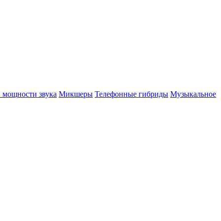
 мощности звука
Микшеры
Телефонные гибриды
Музыкальное