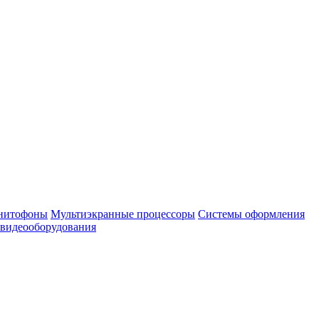
нитофоны
Мультиэкранные процессоры
Системы оформления
 видеооборудования