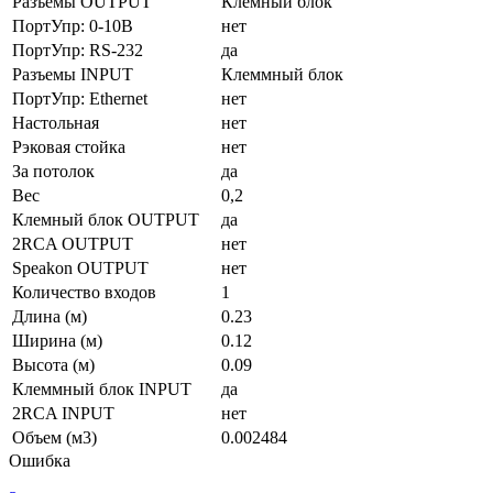
Разъемы OUTPUT
Клемный блок
ПортУпр: 0-10В
нет
ПортУпр: RS-232
да
Разъемы INPUT
Клеммный блок
ПортУпр: Ethernet
нет
Настольная
нет
Рэковая стойка
нет
За потолок
да
Вес
0,2
Клемный блок OUTPUT
да
2RCA OUTPUT
нет
Speakon OUTPUT
нет
Количество входов
1
Длина (м)
0.23
Ширина (м)
0.12
Высота (м)
0.09
Клеммный блок INPUT
да
2RCA INPUT
нет
Объем (м3)
0.002484
Ошибка