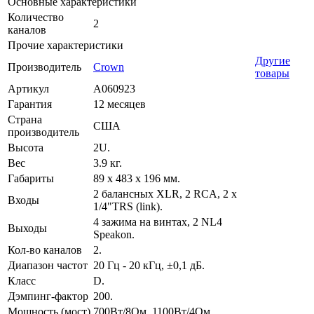
Основные характеристики
Количество
2
каналов
Прочие характеристики
Другие
Производитель
Crown
товары
Артикул
A060923
Гарантия
12 месяцев
Страна
США
производитель
Высота
2U.
Вес
3.9 кг.
Габариты
89 х 483 х 196 мм.
2 балансных XLR, 2 RCA, 2 x
Входы
1/4"TRS (link).
4 зажима на винтах, 2 NL4
Выходы
Speakon.
Кол-во каналов
2.
Диапазон частот
20 Гц - 20 кГц, ±0,1 дБ.
Класс
D.
Дэмпинг-фактор
200.
Мощность (мост)
700Вт/8Ом, 1100Вт/4Ом.