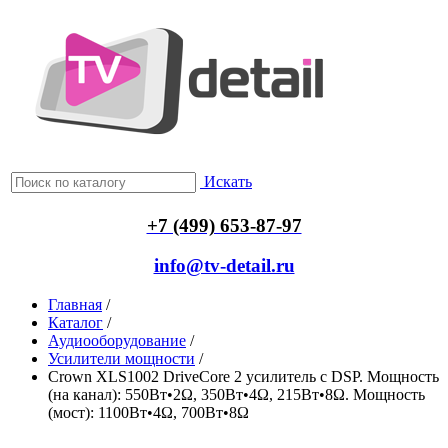
Искать
+7 (499) 653-87-97
info@tv-detail.ru
Главная
/
Каталог
/
Аудиооборудование
/
Усилители мощности
/
Crown XLS1002 DriveCore 2 усилитель c DSP. Мощность
(на канал): 550Вт•2Ω, 350Вт•4Ω, 215Вт•8Ω. Мощность
(мост): 1100Вт•4Ω, 700Вт•8Ω