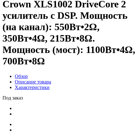
Crown XLS1002 DriveCore 2
усилитель c DSP. Мощность
(на канал): 550Вт•2Ω,
350Вт•4Ω, 215Вт•8Ω.
Мощность (мост): 1100Вт•4Ω,
700Вт•8Ω
Обзор
Описание товара
Характеристики
Под заказ