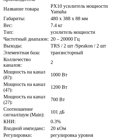
PX10 усилитель мощности
Название товара
Yamaha
Габариты:
480 х 388 х 88 мм
Вес:
7.4 кг
Тип:
усилитель мощности
Частотный диапазон:
20 – 20000 Гц
Выходы:
TRS / 2 шт /Speakon / 2 шт
Элементная база:
транзисторный
Колличество
2
каналов:
Мощность на канал
1000 Вт
(8?):
Мощность на канал
1200 Вт
(4?):
Мощность на канал
700 Вт
(2?):
Соотношение
101 дБ
сигнал/шум (Main):
КНИ:
0.3%
Входной импеданс:
20 кОм
Регулировки:
регулировка уровня