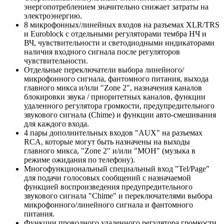
энергопотреблением значительно снижает затраты на
электроэнергию.
8 микрофонных/линейных входов на разъемах XLR/TRS
и Euroblock с отдельными регуляторами тембра НЧ и
ВЧ, чувствительности и светодиодными индикаторами
наличия входного сигнала после регуляторов
чувствительности.
Отдельные переключатели выбора линейного/
микрофонного сигнала, фантомного питания, выхода
главного микса и/или "Zone 2", назначения каналов
блокировки звука / приоритетных каналов, функции
удаленного регулятора громкости, предупредительного
звукового сигнала (Chime) и функции авто-смешивания
для каждого входа.
4 пары дополнительных входов "AUX" на разъемах
RCA, которые могут быть назначены на выходы
главного микса, "Zone 2" и/или "MOH" (музыка в
режиме ожидания по телефону).
Многофункциональный специальный вход "Tel/Page"
для подачи голосовых сообщений с назначаемой
функцией воспроизведения предупредительного
звукового сигнала "Chime" и переключателями выбора
микрофонного/линейного сигнала и фантомного
питания.
Функции проводного удаленного регулятора громкости,