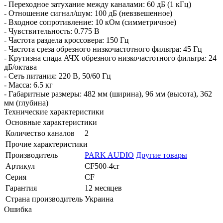
- Переходное затухание между каналами: 60 дБ (1 кГц)
- Отношение сигнал/шум: 100 дБ (невзвешенное)
- Входное сопротивление: 10 кОм (симметричное)
- Чувствительность: 0.775 В
- Частота раздела кроссовера: 150 Гц
- Частота среза обрезного низкочастотного фильтра: 45 Гц
- Крутизна спада АЧХ обрезного низкочастотного фильтра: 24
дБ/октава
- Сеть питания: 220 В, 50/60 Гц
- Масса: 6.5 кг
- Габаритные размеры: 482 мм (ширина), 96 мм (высота), 362
мм (глубина)
Технические характеристики
Основные характеристики
Количество каналов
2
Прочие характеристики
Производитель
PARK AUDIO
Другие товары
Артикул
CF500-4cr
Серия
CF
Гарантия
12 месяцев
Страна производитель
Украина
Ошибка