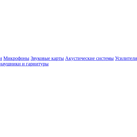
и
Микрофоны
Звуковые карты
Акустические системы
Усилители
наушники и гарнитуры