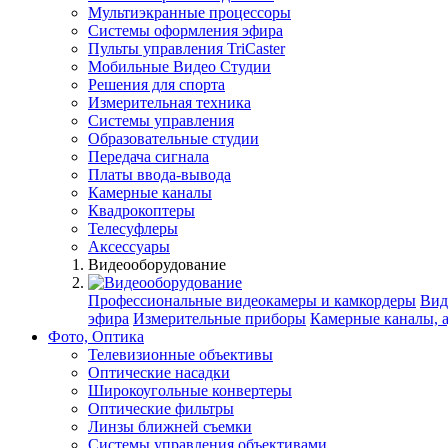
Мультиэкранные процессоры
Системы оформления эфира
Пульты управления TriCaster
Мобильные Видео Студии
Решения для спорта
Измерительная техника
Системы управления
Образовательные студии
Передача сигнала
Платы ввода-вывода
Камерные каналы
Квадрокоптеры
Телесуфлеры
Аксессуары
Видеооборудование
Профессиональные видеокамеры и камкордеры
Вид
эфира
Измерительные приборы
Камерные каналы, 
Фото, Оптика
Телевизионные объективы
Оптические насадки
Широкоугольные конвертеры
Оптические фильтры
Линзы ближней съемки
Системы управления объективами