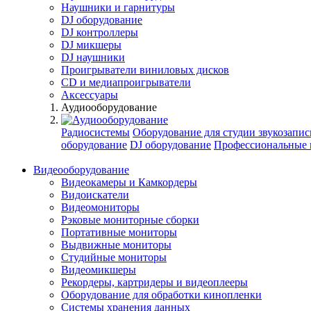
Наушники и гарнитуры
DJ оборудование
DJ контроллеры
DJ микшеры
DJ наушники
Проигрыватели виниловых дисков
СD и медиапроигрыватели
Аксессуары
Аудиооборудование
Радиосистемы
Оборудование для студии звукозапис
оборудование
DJ оборудование
Профессиональные 
Видеооборудование
Видеокамеры и Камкордеры
Видоискатели
Видеомониторы
Рэковые мониторные сборки
Портативные мониторы
Выдвижные мониторы
Студийные мониторы
Видеомикшеры
Рекордеры, картридеры и видеоплееры
Оборудование для обработки кинопленки
Системы хранения данных