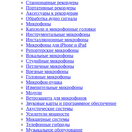
Стационарные рекордеры
Портативные рекордеры
Аксессуары к рекордерам
Обработка аудио сигнала
Микрофоны
Капсюли и микрофонные головки
Инструментальные микрофоны
Инсталляционные микрофоны
Микрофоны для iPhone и iPad
Репортерские микрофоны
Вокальные микрофоны
Студийные микрофоны
Петличные микрофоны
Врезные микрофоны
Головные микрофоны
Микрофон-пушка
Измерительные микрофоны
Модули
Ветрозащита для микрофонов
Звуковые карты и программное обеспечение
Акустические системы
Усилители мощности
Микшерные системы
Телефонные гибриды
Музыкальное оборудование