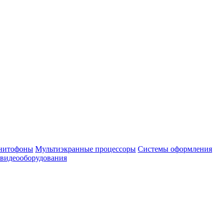
нитофоны
Мультиэкранные процессоры
Системы оформления
 видеооборудования