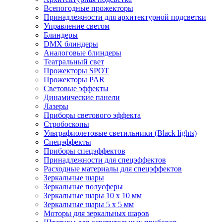
Всепогодные прожекторы
Принадлежности для архитектурной подсветки
Управление светом
Блиндеры
DMX блиндеры
Аналоговые блиндеры
Театральный свет
Прожекторы SPOT
Прожекторы PAR
Световые эффекты
Динамические панели
Лазеры
Приборы светового эффекта
Стробоскопы
Ультрафиолетовые светильники (Black lights)
Спецэффекты
Приборы спецэффектов
Принадлежности для спецэффектов
Расходные материалы для спецэффектов
Зеркальные шары
Зеркальные полусферы
Зеркальные шары 10 х 10 мм
Зеркальные шары 5 х 5 мм
Моторы для зеркальных шаров