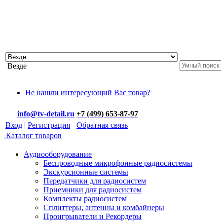
Везде
Не нашли интересующий Вас товар?
info@tv-detail.ru
+7 (499) 653-87-97
Вход
|
Регистрация
Обратная связь
Каталог товаров
Аудиооборудование
Беспроводные микрофонные радиосистемы
Экскурсионные системы
Передатчики для радиосистем
Приемники для радиосистем
Комплекты радиосистем
Сплиттеры, антенны и комбайнеры
Проигрыватели и Рекордеры