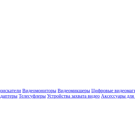
оискатели
Видеомониторы
Видеомикшеры
Цифровые видеомаг
адаптеры
Телесуфлеры
Устройства захвата видео
Аксессуары для