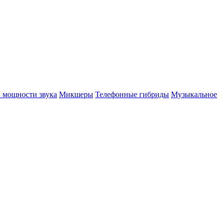
 мощности звука
Микшеры
Телефонные гибриды
Музыкальное