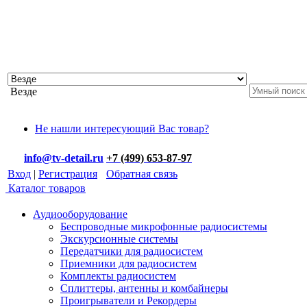
Везде
Не нашли интересующий Вас товар?
info@tv-detail.ru
+7 (499) 653-87-97
Вход
|
Регистрация
Обратная связь
Каталог товаров
Аудиооборудование
Беспроводные микрофонные радиосистемы
Экскурсионные системы
Передатчики для радиосистем
Приемники для радиосистем
Комплекты радиосистем
Сплиттеры, антенны и комбайнеры
Проигрыватели и Рекордеры