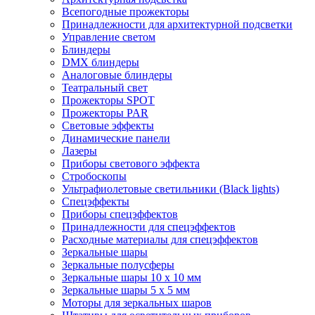
Всепогодные прожекторы
Принадлежности для архитектурной подсветки
Управление светом
Блиндеры
DMX блиндеры
Аналоговые блиндеры
Театральный свет
Прожекторы SPOT
Прожекторы PAR
Световые эффекты
Динамические панели
Лазеры
Приборы светового эффекта
Стробоскопы
Ультрафиолетовые светильники (Black lights)
Спецэффекты
Приборы спецэффектов
Принадлежности для спецэффектов
Расходные материалы для спецэффектов
Зеркальные шары
Зеркальные полусферы
Зеркальные шары 10 х 10 мм
Зеркальные шары 5 х 5 мм
Моторы для зеркальных шаров