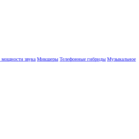
 мощности звука
Микшеры
Телефонные гибриды
Музыкальное