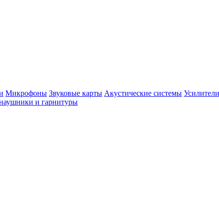
и
Микрофоны
Звуковые карты
Акустические системы
Усилители
наушники и гарнитуры