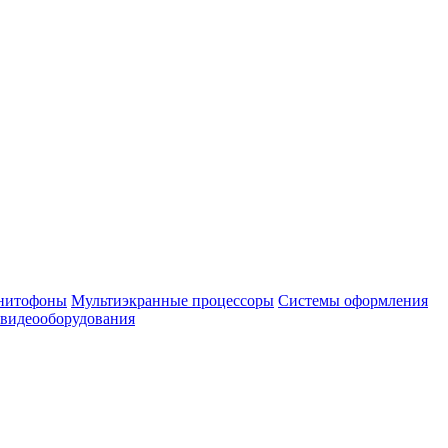
нитофоны
Мультиэкранные процессоры
Системы оформления
 видеооборудования