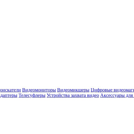
оискатели
Видеомониторы
Видеомикшеры
Цифровые видеомаг
адаптеры
Телесуфлеры
Устройства захвата видео
Аксессуары для