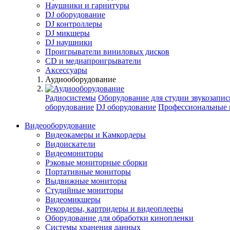
Наушники и гарнитуры
DJ оборудование
DJ контроллеры
DJ микшеры
DJ наушники
Проигрыватели виниловых дисков
СD и медиапроигрыватели
Аксессуары
Аудиооборудование
Радиосистемы
Оборудование для студии звукозапис
оборудование
DJ оборудование
Профессиональные 
Видеооборудование
Видеокамеры и Камкордеры
Видоискатели
Видеомониторы
Рэковые мониторные сборки
Портативные мониторы
Выдвижные мониторы
Студийные мониторы
Видеомикшеры
Рекордеры, картридеры и видеоплееры
Оборудование для обработки кинопленки
Системы хранения данных