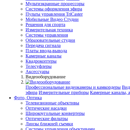
Мультиэкранные процессоры
Системы оформления эфира
Пульты управления TriCaster
Мобильные Видео Студии
Решения для спорта
Измерительная техника
Системы управления
Образовательные студии
Передача сигнала
Платы ввода-вывода
Камерные каналы
Квадрокоптеры
Телесуфлеры
Аксессуары
Видеооборудование
Профессиональные видеокамеры и камкордеры
Вид
эфира
Измерительные приборы
Камерные каналы, 
Фото, Оптика
Телевизионные объективы
Оптические насадки
Широкоугольные конвертеры
Оптические фильтры
Линзы ближней съемки
Системы управления объективами