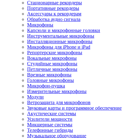
Стационарные рекордеры
Портативные рекордеры
Аксессуары к рекордерам
Обработка аудио сигнала
Микрофоны
Капсюли и микрофонные головки
Инструментальные микрофоны
Инсталляционные микрофоны
Микрофоны для iPhone и iPad
Репортерские микрофоны
Вокальные микрофоны
Студийные микрофоны
Петличные микрофоны
Врезные микрофоны
Головные микрофоны
Микрофон-пушка
Измерительные микрофоны
Модули
Ветрозащита для микрофонов
Звуковые карты и программное обеспечение
Акустические системы
Усилители мощности
Микшерные системы
Телефонные гибриды
Музыкальное оборудование