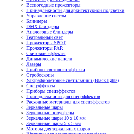
Всепогодные прожекторы
Принадлежности для архитектурной подсветки
Управление светом
Блиндеры
DMX блиндеры
Аналоговые блиндеры
Театральный свет
Прожекторы SPOT
Прожекторы PAR
Световые эффекты
Динамические панели
Лазеры
Приборы светового эффекта
Стробоскопы
Ультрафиолетовые светильники (Black lights)
Спецэффекты
Приборы спецэффектов
Принадлежности для спецэффектов
Расходные материалы для спецэффектов
Зеркальные шары
Зеркальные полусферы
Зеркальные шары 10 х 10 мм
Зеркальные шары 5 х 5 мм
Моторы для зеркальных шаров