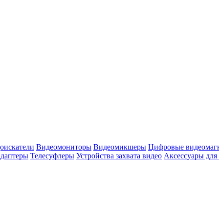
оискатели
Видеомониторы
Видеомикшеры
Цифровые видеомаг
адаптеры
Телесуфлеры
Устройства захвата видео
Аксессуары для