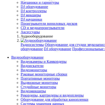
Наушники и гарнитуры
DJ оборудование
DJ контроллеры
DJ микшеры
DJ наушники
Проигрыватели виниловых дисков
СD и медиапроигрыватели
Аксессуары
Аудиооборудование
Радиосистемы
Оборудование для студии звукозапис
оборудование
DJ оборудование
Профессиональные 
Видеооборудование
Видеокамеры и Камкордеры
Видоискатели
Видеомониторы
Рэковые мониторные сборки
Портативные мониторы
Выдвижные мониторы
Студийные мониторы
Видеомикшеры
Рекордеры, картридеры и видеоплееры
Оборудование для обработки кинопленки
Системы хранения данных