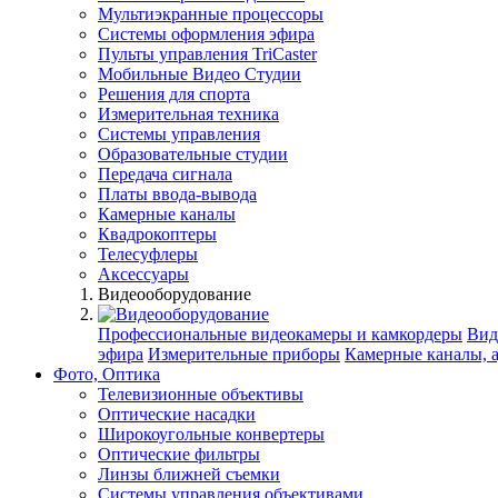
Мультиэкранные процессоры
Системы оформления эфира
Пульты управления TriCaster
Мобильные Видео Студии
Решения для спорта
Измерительная техника
Системы управления
Образовательные студии
Передача сигнала
Платы ввода-вывода
Камерные каналы
Квадрокоптеры
Телесуфлеры
Аксессуары
Видеооборудование
Профессиональные видеокамеры и камкордеры
Вид
эфира
Измерительные приборы
Камерные каналы, 
Фото, Оптика
Телевизионные объективы
Оптические насадки
Широкоугольные конвертеры
Оптические фильтры
Линзы ближней съемки
Системы управления объективами