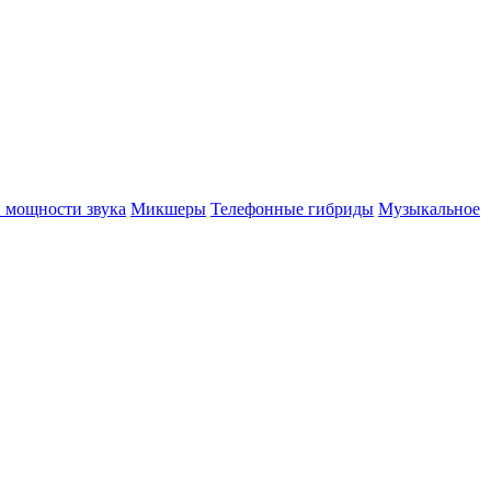
 мощности звука
Микшеры
Телефонные гибриды
Музыкальное