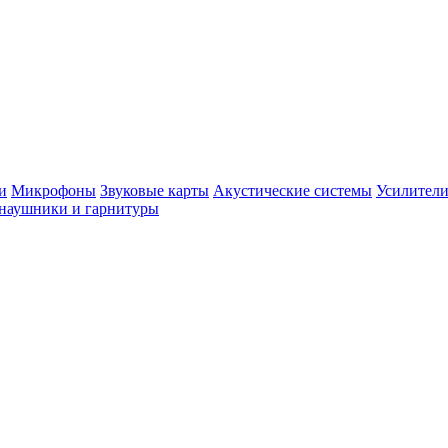
и
Микрофоны
Звуковые карты
Акустические системы
Усилители
наушники и гарнитуры