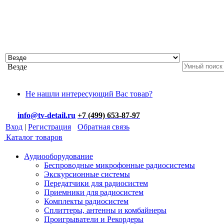
Везде
Не нашли интересующий Вас товар?
info@tv-detail.ru
+7 (499) 653-87-97
Вход
|
Регистрация
Обратная связь
Каталог товаров
Аудиооборудование
Беспроводные микрофонные радиосистемы
Экскурсионные системы
Передатчики для радиосистем
Приемники для радиосистем
Комплекты радиосистем
Сплиттеры, антенны и комбайнеры
Проигрыватели и Рекордеры