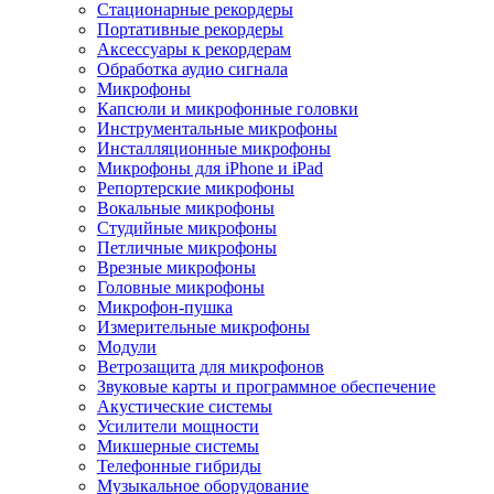
Стационарные рекордеры
Портативные рекордеры
Аксессуары к рекордерам
Обработка аудио сигнала
Микрофоны
Капсюли и микрофонные головки
Инструментальные микрофоны
Инсталляционные микрофоны
Микрофоны для iPhone и iPad
Репортерские микрофоны
Вокальные микрофоны
Студийные микрофоны
Петличные микрофоны
Врезные микрофоны
Головные микрофоны
Микрофон-пушка
Измерительные микрофоны
Модули
Ветрозащита для микрофонов
Звуковые карты и программное обеспечение
Акустические системы
Усилители мощности
Микшерные системы
Телефонные гибриды
Музыкальное оборудование