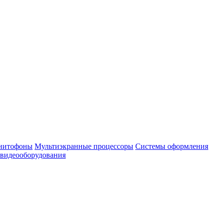
нитофоны
Мультиэкранные процессоры
Системы оформления
 видеооборудования