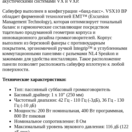
акустическими системами VX и VXP.
Сабвуфер выполнен в конфигурации «банд-пасс». VSX10 BP
обладает фирменной технологией EMT™ (Excursion
Management Technology), которая оптимизирует тональный
баланс и гармонические составляющие посредством
тщательно продуманной геометрии корпуса и
инновационного дизайна громкоговорителей. Корпус
выполнен из березовой фанеры с противоударным
покрытием, эргономичной ручкой Integrip™ и углубленными
коммутационными панелями с разъемами NL4 Speakon и
зажимами для удобства инсталляции. Такое расположение
панели позволяет расположить сабвуфер вплотную к любой
поверхности.
Технические характеристики:
Тип: пассивный суббасовый громкоговоритель
Басовый драйвер: 1 х 10" (250 мм)
Частотный диапазон: 42 Гц - 110 Гц (-3дБ), 36 Гц - 130
Гц (-10 дБ)
Мощность: 200 Вт номинальная, 400 Вт программная,
800 Вт пиковая
Номинальное сопротивление: 8 Ом
Максимальный уровень звукового давления: 116 дБ (122
дБ пик)