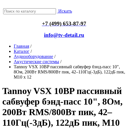
Искать
+7 (499) 653-87-97
info@tv-detail.ru
Главная
/
Каталог
/
Аудиооборудование
/
Акустические системы
/
Tannoy VSX 10BP пассивный сабвуфер бэнд-пасс 10",
8Ом, 200Вт RMS/800Вт пик, 42–110Гц(-3дБ), 122дБ пик,
M10 x 12
Tannoy VSX 10BP пассивный
сабвуфер бэнд-пасс 10", 8Ом,
200Вт RMS/800Вт пик, 42–
110Гц(-3дБ), 122дБ пик, M10