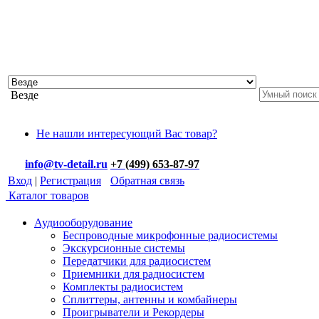
Везде
Не нашли интересующий Вас товар?
info@tv-detail.ru
+7 (499) 653-87-97
Вход
|
Регистрация
Обратная связь
Каталог товаров
Аудиооборудование
Беспроводные микрофонные радиосистемы
Экскурсионные системы
Передатчики для радиосистем
Приемники для радиосистем
Комплекты радиосистем
Сплиттеры, антенны и комбайнеры
Проигрыватели и Рекордеры