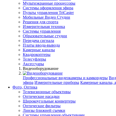
Мультиэкранные процессоры
Системы оформления эфира
Пульты управления TriCaster
Мобильные Видео Студии
Решения для спорта
Измерительная техника
Системы управления
Образовательные студии
Передача сигнала
Платы ввода-вывода
Камерные каналы
Квадрокоптеры
Телесуфлеры
Аксессуары
Видеооборудование
Профессиональные видеокамеры и камкордеры
Вид
эфира
Измерительные приборы
Камерные каналы, 
Фото, Оптика
Телевизионные объективы
Оптические насадки
Широкоугольные конвертеры
Оптические фильтры
Линзы ближней съемки
Системы управления объективами