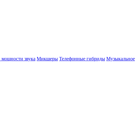
 мощности звука
Микшеры
Телефонные гибриды
Музыкальное