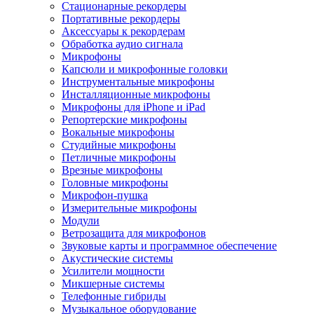
Стационарные рекордеры
Портативные рекордеры
Аксессуары к рекордерам
Обработка аудио сигнала
Микрофоны
Капсюли и микрофонные головки
Инструментальные микрофоны
Инсталляционные микрофоны
Микрофоны для iPhone и iPad
Репортерские микрофоны
Вокальные микрофоны
Студийные микрофоны
Петличные микрофоны
Врезные микрофоны
Головные микрофоны
Микрофон-пушка
Измерительные микрофоны
Модули
Ветрозащита для микрофонов
Звуковые карты и программное обеспечение
Акустические системы
Усилители мощности
Микшерные системы
Телефонные гибриды
Музыкальное оборудование