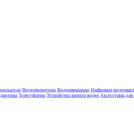
оискатели
Видеомониторы
Видеомикшеры
Цифровые видеомаг
адаптеры
Телесуфлеры
Устройства захвата видео
Аксессуары для