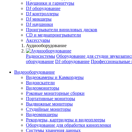
Наушники и гарнитуры
DJ оборудование
DJ контроллеры
DJ микшеры
DJ наушники
Проигрыватели виниловых дисков
СD и медиапроигрыватели
Аксессуары
Аудиооборудование
Радиосистемы
Оборудование для студии звукозапис
оборудование
DJ оборудование
Профессиональные 
Видеооборудование
Видеокамеры и Камкордеры
Видоискатели
Видеомониторы
Рэковые мониторные сборки
Портативные мониторы
Выдвижные мониторы
Студийные мониторы
Видеомикшеры
Рекордеры, картридеры и видеоплееры
Оборудование для обработки кинопленки
Системы хранения данных