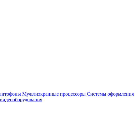
нитофоны
Мультиэкранные процессоры
Системы оформления
 видеооборудования