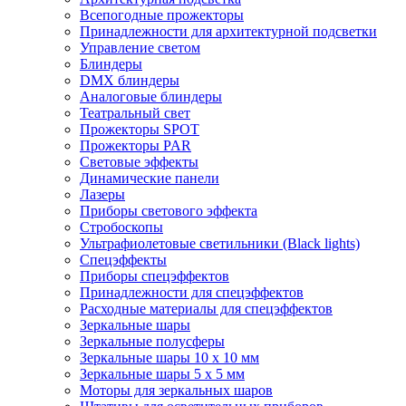
Всепогодные прожекторы
Принадлежности для архитектурной подсветки
Управление светом
Блиндеры
DMX блиндеры
Аналоговые блиндеры
Театральный свет
Прожекторы SPOT
Прожекторы PAR
Световые эффекты
Динамические панели
Лазеры
Приборы светового эффекта
Стробоскопы
Ультрафиолетовые светильники (Black lights)
Спецэффекты
Приборы спецэффектов
Принадлежности для спецэффектов
Расходные материалы для спецэффектов
Зеркальные шары
Зеркальные полусферы
Зеркальные шары 10 х 10 мм
Зеркальные шары 5 х 5 мм
Моторы для зеркальных шаров