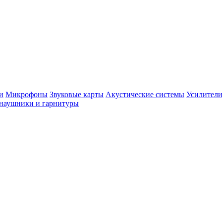
и
Микрофоны
Звуковые карты
Акустические системы
Усилители
наушники и гарнитуры