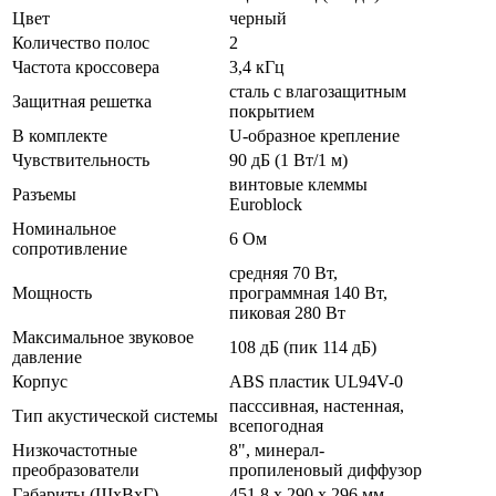
Цвет
черный
Количество полос
2
Частота кроссовера
3,4 кГц
сталь с влагозащитным
Защитная решетка
покрытием
В комплекте
U-образное крепление
Чувствительность
90 дБ (1 Вт/1 м)
винтовые клеммы
Разъемы
Euroblock
Номинальное
6 Ом
сопротивление
средняя 70 Вт,
Мощность
программная 140 Вт,
пиковая 280 Вт
Максимальное звуковое
108 дБ (пик 114 дБ)
давление
Корпус
ABS пластик UL94V-0
пасссивная, настенная,
Тип акустической системы
всепогодная
Низкочастотные
8", минерал-
преобразователи
пропиленовый диффузор
Габариты (ШхВхГ)
451,8 х 290 х 296 мм