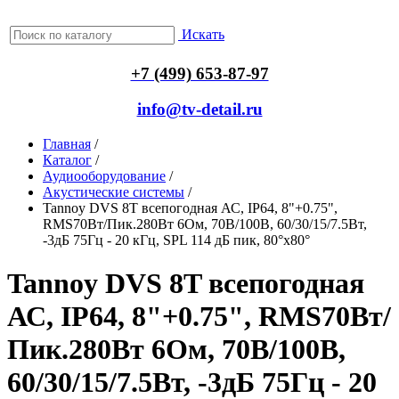
Искать
+7 (499) 653-87-97
info@tv-detail.ru
Главная
/
Каталог
/
Аудиооборудование
/
Акустические системы
/
Tannoy DVS 8T всепогодная АС, IP64, 8"+0.75",
RMS70Вт/Пик.280Вт 6Ом, 70В/100В, 60/30/15/7.5Вт,
-3дБ 75Гц - 20 кГц, SPL 114 дБ пик, 80°x80°
Tannoy DVS 8T всепогодная
АС, IP64, 8"+0.75", RMS70Вт/
Пик.280Вт 6Ом, 70В/100В,
60/30/15/7.5Вт, -3дБ 75Гц - 20