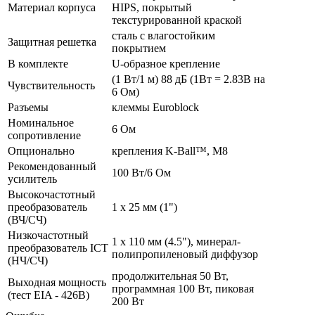
Материал корпуса
HIPS, покрытый
текстурированной краской
сталь с влагостойким
Защитная решетка
покрытием
В комплекте
U-образное крепление
(1 Вт/1 м) 88 дБ (1Вт = 2.83В на
Чувствительность
6 Ом)
Разъемы
клеммы Euroblock
Номинальное
6 Ом
сопротивление
Опционально
крепления K-Ball™, M8
Рекомендованный
100 Вт/6 Ом
усилитель
Высокочастотный
преобразователь
1 х 25 мм (1")
(ВЧ/СЧ)
Низкочастотный
1 х 110 мм (4.5"), минерал-
преобразователь ICT
полипропиленовый диффузор
(НЧ/СЧ)
продолжительная 50 Вт,
Выходная мощность
программная 100 Вт, пиковая
(тест EIA - 426B)
200 Вт