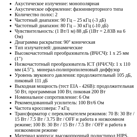
Акустическое излучение: монополярная
Акустическое оформление: фазоинверторного типа
Количество полос: 2
Частотный диапазон: 90 Гц – 25 кГц (-3 дБ)
Частотный диапазон: 80 Гц – 30 кГц (-10 дБ)
Чувствительность: (1 Вт/1 м) 88 дБ (1Вт = 2.83В на 6
Ом)
Диаграмма раскрытия: 90° коническая
Тип излучателей: динамические
Высокочастотный преобразователь (ВЧ/СЧ): 1 х 25 мм
(1")
Низкочастотный преобразователь ICT (НЧ/СЧ): 1 х 110
мм (4.5"), минерал-полипропиленовый диффузор
Уровень звукового давления: продолжительный 105 дБ,
пиковый 111 дБ
Выходная мощность (тест EIA - 426B): продолжительная
50 Вт, программная 100 Вт, пиковая 200 Вт
Номинальное сопротивление: 6 Ом
Рекомендованный усилитель: 100 Вт/6 Ом
Частота кроссовера: 7 кГц
Трансформатор с переключателем режимов: 70 В: 30 Вт /
15 Вт / 7.5 Вт / 3.75 Вт / OFF и работа в низкоомном
режиме; 100 В: 30 Вт / 15 Вт / 7.5 Вт / OFF и работа в
низкоомном режиме
Материал корпуса: высокопрочный полистирол HIPS,