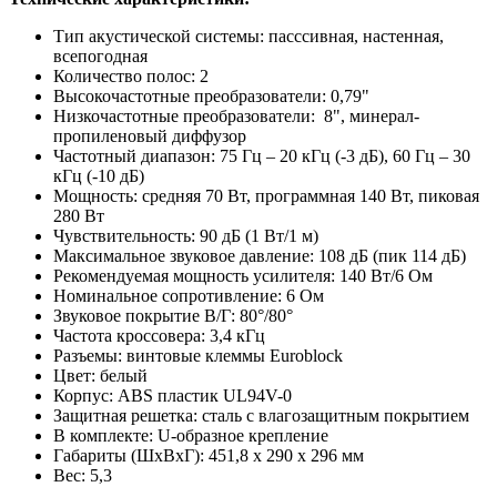
Тип акустической системы: пасссивная, настенная,
всепогодная
Количество полос: 2
Высокочастотные преобразователи: 0,79"
Низкочастотные преобразователи: 8", минерал-
пропиленовый диффузор
Частотный диапазон: 75 Гц – 20 кГц (-3 дБ), 60 Гц – 30
кГц (-10 дБ)
Мощность: средняя 70 Вт, программная 140 Вт, пиковая
280 Вт
Чувствительность: 90 дБ (1 Вт/1 м)
Максимальное звуковое давление: 108 дБ (пик 114 дБ)
Рекомендуемая мощность усилителя: 140 Вт/6 Ом
Номинальное сопротивление: 6 Ом
Звуковое покрытие В/Г: 80°/80°
Частота кроссовера: 3,4 кГц
Разъемы: винтовые клеммы Euroblock
Цвет: белый
Корпус: ABS пластик UL94V-0
Защитная решетка: сталь с влагозащитным покрытием
В комплекте: U-образное крепление
Габариты (ШхВхГ): 451,8 х 290 х 296 мм
Вес: 5,3