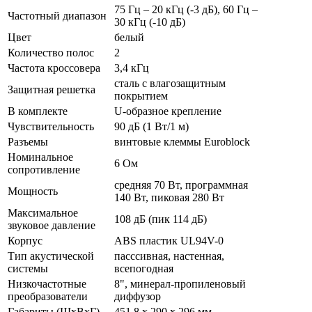
75 Гц – 20 кГц (-3 дБ), 60 Гц –
Частотный диапазон
30 кГц (-10 дБ)
Цвет
белый
Количество полос
2
Частота кроссовера
3,4 кГц
сталь с влагозащитным
Защитная решетка
покрытием
В комплекте
U-образное крепление
Чувствительность
90 дБ (1 Вт/1 м)
Разъемы
винтовые клеммы Euroblock
Номинальное
6 Ом
сопротивление
средняя 70 Вт, программная
Мощность
140 Вт, пиковая 280 Вт
Максимальное
108 дБ (пик 114 дБ)
звуковое давление
Корпус
ABS пластик UL94V-0
Тип акустической
пасссивная, настенная,
системы
всепогодная
Низкочастотные
8", минерал-пропиленовый
преобразователи
диффузор
Габариты (ШхВхГ)
451,8 х 290 х 296 мм