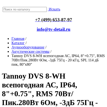
Искать
+7 (499) 653-87-97
info@tv-detail.ru
Главная
/
Каталог
/
Аудиооборудование
/
Акустические системы
/
Tannoy DVS 8-WH всепогодная АС, IP64, 8"+0.75", RMS
70Вт/Пик.280Вт 6Ом, -3дБ 75Гц - 20 кГц, SPL 114 дБ
пик, 80°x80°
Tannoy DVS 8-WH
всепогодная АС, IP64,
8"+0.75", RMS 70Вт/
Пик.280Вт 6Ом, -3дБ 75Гц -