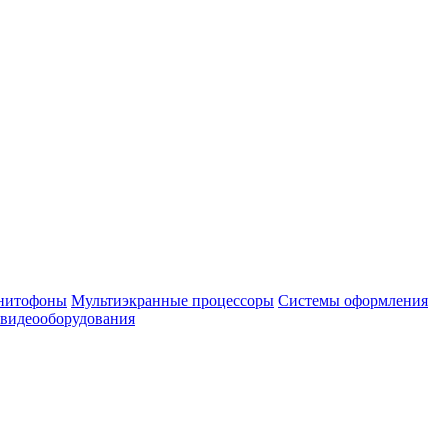
нитофоны
Мультиэкранные процессоры
Системы оформления
 видеооборудования