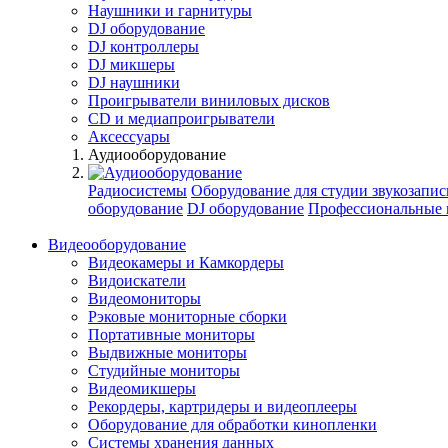
Наушники и гарнитуры
DJ оборудование
DJ контроллеры
DJ микшеры
DJ наушники
Проигрыватели виниловых дисков
СD и медиапроигрыватели
Аксессуары
Аудиооборудование
Радиосистемы
Оборудование для студии звукозапис
оборудование
DJ оборудование
Профессиональные 
Видеооборудование
Видеокамеры и Камкордеры
Видоискатели
Видеомониторы
Рэковые мониторные сборки
Портативные мониторы
Выдвижные мониторы
Студийные мониторы
Видеомикшеры
Рекордеры, картридеры и видеоплееры
Оборудование для обработки кинопленки
Системы хранения данных