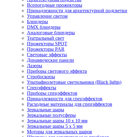
Всепогодные прожекторы
Принадлежности для архитектурной подсветки
Управление светом
Блиндеры
DMX блиндеры
Аналоговые блиндеры
Театральный свет
Прожекторы SPOT
Прожекторы PAR
Световые эффекты
Динамические панели
Лазеры
Приборы светового эффекта
Стробоскопы
Ультрафиолетовые светильники (Black lights)
Спецэффекты
Приборы спецэффектов
Принадлежности для спецэффектов
Расходные материалы для спецэффектов
Зеркальные шары
Зеркальные полусферы
Зеркальные шары 10 х 10 мм
Зеркальные шары 5 х 5 мм
Моторы для зеркальных шаров