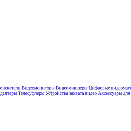
оискатели
Видеомониторы
Видеомикшеры
Цифровые видеомаг
адаптеры
Телесуфлеры
Устройства захвата видео
Аксессуары для