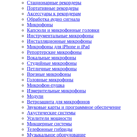
Стационарные рекордеры
Портативные рекордеры
Аксессуары к рекордерам
Обработка аудио сигнала
Микрофоны
Капсюли и микрофонные головки
Инструментальные микрофоны
Инсталляционные микрофоны
Микрофоны для iPhone и iPad
Репортерские микрофоны
Вокальные микрофоны
Студийные микрофоны
Петличные микрофоны
Врезные микрофоны
Головные микрофоны
Микрофон-пушка
Измерительные микрофоны
Модули
Ветрозащита для микрофонов
Звуковые карты и программное обеспечение
Акустические системы
Усилители мощности
Микшерные системы
Телефонные гибриды
Музыкальное оборудование