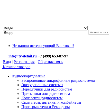
Везде
Не нашли интересующий Вас товар?
info@tv-detail.ru
+7 (499) 653-87-97
Вход
|
Регистрация
Обратная связь
Каталог товаров
Аудиооборудование
Беспроводные микрофонные радиосистемы
Экскурсионные системы
Передатчики для радиосистем
Приемники для радиосистем
Комплекты радиосистем
Сплиттеры, антенны и комбайнеры
Проигрыватели и Рекордеры