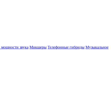
 мощности звука
Микшеры
Телефонные гибриды
Музыкальное