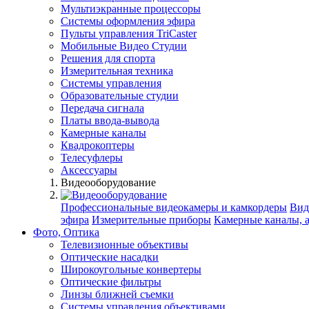
Мультиэкранные процессоры
Системы оформления эфира
Пульты управления TriCaster
Мобильные Видео Студии
Решения для спорта
Измерительная техника
Системы управления
Образовательные студии
Передача сигнала
Платы ввода-вывода
Камерные каналы
Квадрокоптеры
Телесуфлеры
Аксессуары
Видеооборудование
Профессиональные видеокамеры и камкордеры
Вид
эфира
Измерительные приборы
Камерные каналы, 
Фото, Оптика
Телевизионные объективы
Оптические насадки
Широкоугольные конвертеры
Оптические фильтры
Линзы ближней съемки
Системы управления объективами