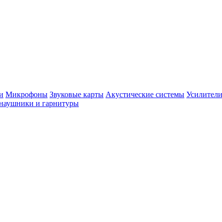
и
Микрофоны
Звуковые карты
Акустические системы
Усилители
наушники и гарнитуры