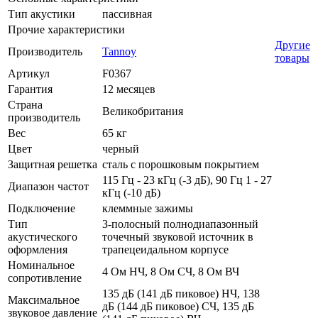
Тип акустики
пассивная
Прочие характеристики
Другие
Производитель
Tannoy
товары
Артикул
F0367
Гарантия
12 месяцев
Страна
Великобритания
производитель
Вес
65 кг
Цвет
черный
Защитная решетка
сталь с порошковым покрытием
115 Гц - 23 кГц (-3 дБ), 90 Гц 1 - 27
Диапазон частот
кГц (-10 дБ)
Подключение
клеммные зажимы
Тип
3-полосный полнодиапазонный
акустического
точечный звуковой источник в
оформления
трапецеидальном корпусе
Номинальное
4 Ом НЧ, 8 Ом СЧ, 8 Ом ВЧ
сопротивление
135 дБ (141 дБ пиковое) НЧ, 138
Максимальное
дБ (144 дБ пиковое) СЧ, 135 дБ
звуковое давление