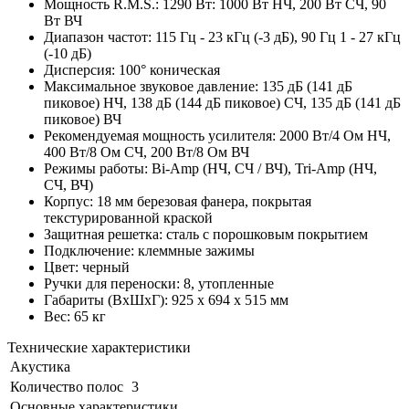
Мощность R.M.S.: 1290 Вт: 1000 Вт НЧ, 200 Вт СЧ, 90
Вт ВЧ
Диапазон частот: 115 Гц - 23 кГц (-3 дБ), 90 Гц 1 - 27 кГц
(-10 дБ)
Дисперсия: 100° коническая
Максимальное звуковое давление: 135 дБ (141 дБ
пиковое) НЧ, 138 дБ (144 дБ пиковое) СЧ, 135 дБ (141 дБ
пиковое) ВЧ
Рекомендуемая мощность усилителя: 2000 Вт/4 Ом НЧ,
400 Вт/8 Ом СЧ, 200 Вт/8 Ом ВЧ
Режимы работы: Bi-Amp (НЧ, СЧ / ВЧ), Tri-Amp (НЧ,
СЧ, ВЧ)
Корпус: 18 мм березовая фанера, покрытая
текстурированной краской
Защитная решетка: сталь с порошковым покрытием
Подключение: клеммные зажимы
Цвет: черный
Ручки для переноски: 8, утопленные
Габариты (ВхШхГ): 925 x 694 x 515 мм
Вес: 65 кг
Технические характеристики
Акустика
Количество полос
3
Основные характеристики