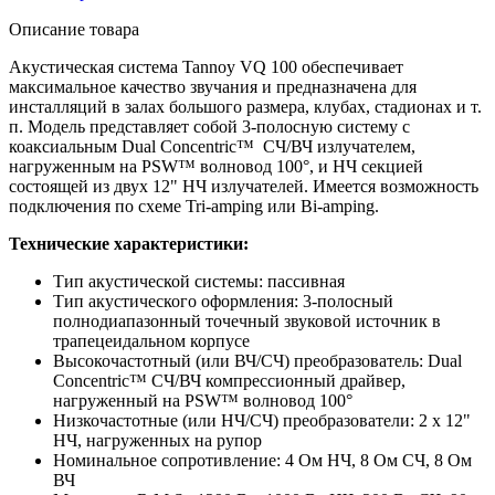
Описание товара
Акустическая система Tannoy VQ 100 обеспечивает
максимальное качество звучания и предназначена для
инсталляций в залах большого размера, клубах, стадионах и т.
п. Модель представляет собой 3-полосную систему с
коаксиальным Dual Concentric™ СЧ/ВЧ излучателем,
нагруженным на PSW™ волновод 100°, и НЧ секцией
состоящей из двух 12" НЧ излучателей. Имеется возможность
подключения по схеме Tri-amping или Bi-amping.
Технические характеристики:
Тип акустической системы: пассивная
Тип акустического оформления: 3-полосный
полнодиапазонный точечный звуковой источник в
трапецеидальном корпусе
Высокочастотный (или ВЧ/СЧ) преобразователь: Dual
Concentric™ СЧ/ВЧ компрессионный драйвер,
нагруженный на PSW™ волновод 100°
Низкочастотные (или НЧ/СЧ) преобразователи: 2 х 12"
НЧ, нагруженных на рупор
Номинальное сопротивление: 4 Ом НЧ, 8 Ом СЧ, 8 Ом
ВЧ