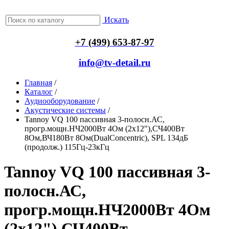
Искать
+7 (499) 653-87-97
info@tv-detail.ru
Главная
/
Каталог
/
Аудиооборудование
/
Акустические системы
/
Tannoy VQ 100 пассивная 3-полосн.АС,
прогр.мощн.НЧ2000Вт 4Ом (2х12"),СЧ400Вт
8Ом,ВЧ180Вт 8Ом(DualConcentric), SPL 134дБ
(продолж.) 115Гц-23кГц
Tannoy VQ 100 пассивная 3-
полосн.АС,
прогр.мощн.НЧ2000Вт 4Ом
(2х12"),СЧ400Вт