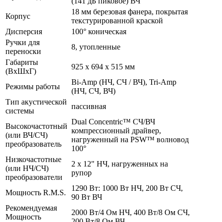
(141 дБ пиковое) ВЧ
18 мм березовая фанера, покрытая
Корпус
текстурированной краской
Дисперсия
100° коническая
Ручки для
8, утопленные
переноски
Габариты
925 x 694 x 515 мм
(ВхШхГ)
Bi-Amp (НЧ, СЧ / ВЧ), Tri-Amp
Режимы работы
(НЧ, СЧ, ВЧ)
Тип акустической
пассивная
системы
Dual Concentric™ СЧ/ВЧ
Высокочастотный
компрессионный драйвер,
(или ВЧ/СЧ)
нагруженный на PSW™ волновод
преобразователь
100°
Низкочастотные
2 х 12" НЧ, нагруженных на
(или НЧ/СЧ)
рупор
преобразователи
1290 Вт: 1000 Вт НЧ, 200 Вт СЧ,
Мощность R.M.S.
90 Вт ВЧ
Рекомендуемая
2000 Вт/4 Ом НЧ, 400 Вт/8 Ом СЧ,
Мощность
200 Вт/8 Ом ВЧ