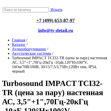
Искать
+7 (499) 653-87-97
info@tv-detail.ru
Главная
/
Каталог
/
Аудиооборудование
/
Акустические системы
/
Turbosound IMPACT TCI32-TR (цена за пару) настенная
АС, 3,5"+1",70Гц-20кГц -10дБ,120°Hx100°V,
16Ом/70В/100В, 30/15/7,5/3,75Вт,120Вт пик, IP54,
черный
Turbosound IMPACT TCI32-
TR (цена за пару) настенная
АС, 3,5"+1",70Гц-20кГц
-10дБ,120°Hx100°V,