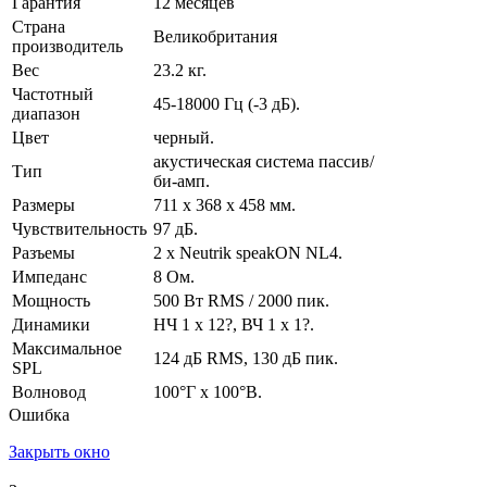
Гарантия
12 месяцев
Страна
Великобритания
производитель
Вес
23.2 кг.
Частотный
45-18000 Гц (-3 дБ).
диапазон
Цвет
черный.
акустическая система пассив/
Тип
би-амп.
Размеры
711 x 368 x 458 мм.
Чувствительность
97 дБ.
Разъемы
2 x Neutrik speakON NL4.
Импеданс
8 Ом.
Мощность
500 Вт RMS / 2000 пик.
Динамики
НЧ 1 х 12?, ВЧ 1 x 1?.
Максимальное
124 дБ RMS, 130 дБ пик.
SPL
Волновод
100°Г x 100°В.
Ошибка
Закрыть окно