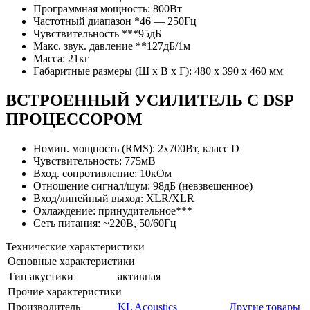
Программная мощность: 800Вт
Частотный диапазон *46 — 250Гц
Чувствительность ***95дБ
Макс. звук. давление **127дБ/1м
Масса: 21кг
Габаритные размеры (Ш х В х Г): 480 x 390 x 460 мм
ВСТРОЕННЫЙ УСИЛИТЕЛЬ C DSP
ПРОЦЕССОРОМ
Номин. мощность (RMS): 2х700Вт, класс D
Чувствительность: 775мВ
Вход. сопротивление: 10кОм
Отношение сигнал/шум: 98дБ (невзвешенное)
Вход/линейный выход: XLR/XLR
Охлаждение: принудительное***
Сеть питания: ~220В, 50/60Гц
Технические характеристики
Основные характеристики
Тип акустики
активная
Прочие характеристики
Производитель
KL Acoustics
Другие товары