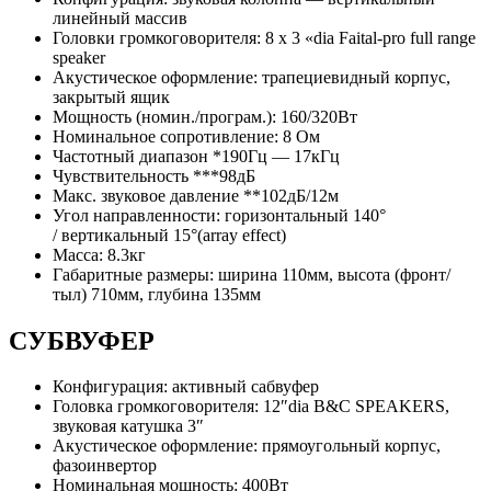
линейный массив
Головки громкоговорителя: 8 x 3 «dia Faital-pro full range
speaker
Акустическое оформление: трапециевидный корпус,
закрытый ящик
Мощность (номин./програм.): 160/320Вт
Номинальное сопротивление: 8 Ом
Частотный диапазон *190Гц — 17кГц
Чувствительность ***98дБ
Макс. звуковое давление **102дБ/12м
Угол направленности: горизонтальный 140°
/ вертикальный 15°(array effect)
Масса: 8.3кг
Габаритные размеры: ширина 110мм, высота (фронт/
тыл) 710мм, глубина 135мм
СУБВУФЕР
Конфигурация: активный сабвуфер
Головка громкоговорителя: 12″dia B&C SPEAKERS,
звуковая катушка 3″
Акустическое оформление: прямоугольный корпус,
фазоинвертор
Номинальная мощность: 400Вт