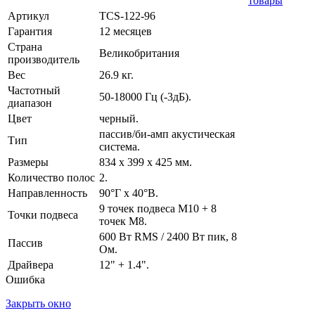
товары
Артикул
TCS-122-96
Гарантия
12 месяцев
Страна
Великобритания
производитель
Вес
26.9 кг.
Частотный
50-18000 Гц (-3дБ).
диапазон
Цвет
черный.
пассив/би-амп акустическая
Тип
система.
Размеры
834 x 399 x 425 мм.
Количество полос
2.
Направленность
90°Г x 40°В.
9 точек подвеса М10 + 8
Точки подвеса
точек М8.
600 Вт RMS / 2400 Вт пик, 8
Пассив
Ом.
Драйвера
12" + 1.4".
Ошибка
Закрыть окно