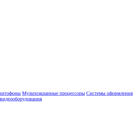
нитофоны
Мультиэкранные процессоры
Системы оформления
 видеооборудования