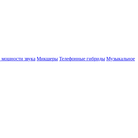
 мощности звука
Микшеры
Телефонные гибриды
Музыкальное