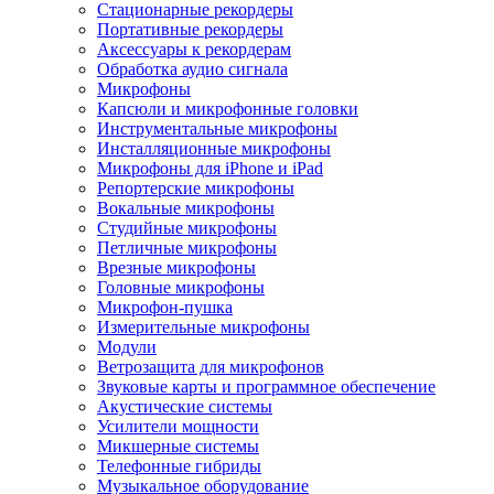
Стационарные рекордеры
Портативные рекордеры
Аксессуары к рекордерам
Обработка аудио сигнала
Микрофоны
Капсюли и микрофонные головки
Инструментальные микрофоны
Инсталляционные микрофоны
Микрофоны для iPhone и iPad
Репортерские микрофоны
Вокальные микрофоны
Студийные микрофоны
Петличные микрофоны
Врезные микрофоны
Головные микрофоны
Микрофон-пушка
Измерительные микрофоны
Модули
Ветрозащита для микрофонов
Звуковые карты и программное обеспечение
Акустические системы
Усилители мощности
Микшерные системы
Телефонные гибриды
Музыкальное оборудование