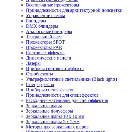
Всепогодные прожекторы
Принадлежности для архитектурной подсветки
Управление светом
Блиндеры
DMX блиндеры
Аналоговые блиндеры
Театральный свет
Прожекторы SPOT
Прожекторы PAR
Световые эффекты
Динамические панели
Лазеры
Приборы светового эффекта
Стробоскопы
Ультрафиолетовые светильники (Black lights)
Спецэффекты
Приборы спецэффектов
Принадлежности для спецэффектов
Расходные материалы для спецэффектов
Зеркальные шары
Зеркальные полусферы
Зеркальные шары 10 х 10 мм
Зеркальные шары 5 х 5 мм
Моторы для зеркальных шаров