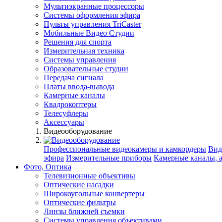
Мультиэкранные процессоры
Системы оформления эфира
Пульты управления TriCaster
Мобильные Видео Студии
Решения для спорта
Измерительная техника
Системы управления
Образовательные студии
Передача сигнала
Платы ввода-вывода
Камерные каналы
Квадрокоптеры
Телесуфлеры
Аксессуары
Видеооборудование
Профессиональные видеокамеры и камкордеры
Вид
эфира
Измерительные приборы
Камерные каналы, 
Фото, Оптика
Телевизионные объективы
Оптические насадки
Широкоугольные конвертеры
Оптические фильтры
Линзы ближней съемки
Системы управления объективами