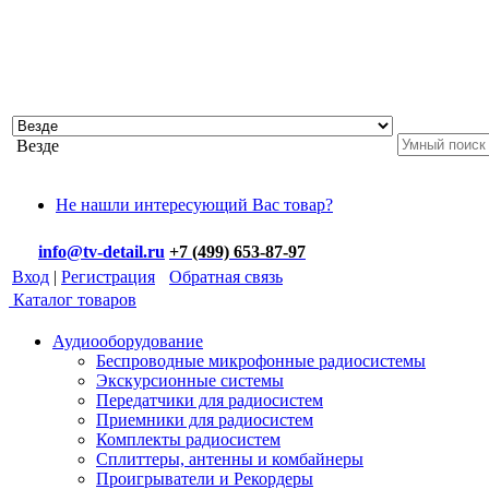
Везде
Не нашли интересующий Вас товар?
info@tv-detail.ru
+7 (499) 653-87-97
Вход
|
Регистрация
Обратная связь
Каталог товаров
Аудиооборудование
Беспроводные микрофонные радиосистемы
Экскурсионные системы
Передатчики для радиосистем
Приемники для радиосистем
Комплекты радиосистем
Сплиттеры, антенны и комбайнеры
Проигрыватели и Рекордеры