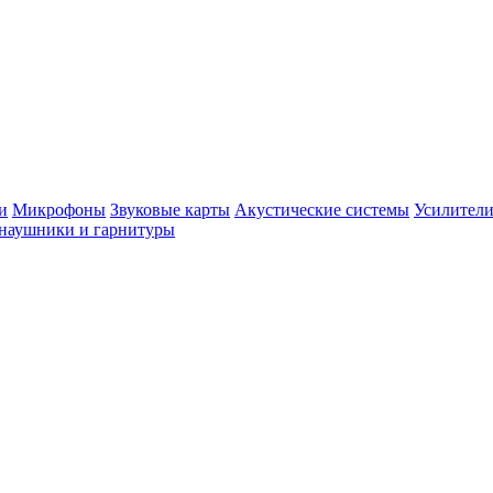
и
Микрофоны
Звуковые карты
Акустические системы
Усилители
наушники и гарнитуры