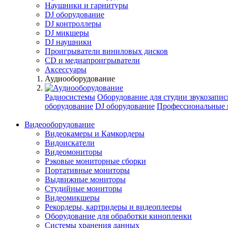
Наушники и гарнитуры
DJ оборудование
DJ контроллеры
DJ микшеры
DJ наушники
Проигрыватели виниловых дисков
СD и медиапроигрыватели
Аксессуары
Аудиооборудование
Радиосистемы
Оборудование для студии звукозапис
оборудование
DJ оборудование
Профессиональные 
Видеооборудование
Видеокамеры и Камкордеры
Видоискатели
Видеомониторы
Рэковые мониторные сборки
Портативные мониторы
Выдвижные мониторы
Студийные мониторы
Видеомикшеры
Рекордеры, картридеры и видеоплееры
Оборудование для обработки кинопленки
Системы хранения данных