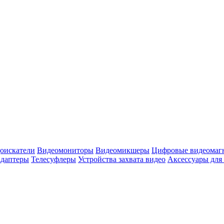
оискатели
Видеомониторы
Видеомикшеры
Цифровые видеомаг
адаптеры
Телесуфлеры
Устройства захвата видео
Аксессуары для