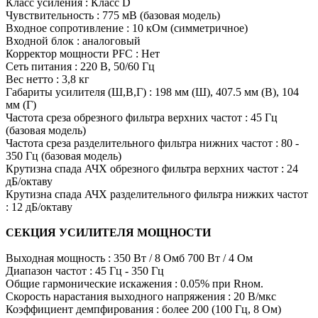
Класс усиления : Класс D
Чувствительность : 775 мВ (базовая модель)
Входное сопротивление : 10 кОм (симметричное)
Входной блок : аналоговый
Корректор мощности PFC : Нет
Сеть питания : 220 В, 50/60 Гц
Вес нетто : 3,8 кг
Габариты усилителя (Ш,В,Г) : 198 мм (Ш), 407.5 мм (В), 104
мм (Г)
Частота среза обрезного фильтра верхних частот : 45 Гц
(базовая модель)
Частота среза разделительного фильтра нижних частот : 80 -
350 Гц (базовая модель)
Крутизна спада АЧХ обрезного фильтра верхних частот : 24
дБ/октаву
Крутизна спада АЧХ разделительного фильтра нижких частот
: 12 дБ/октаву
СЕКЦИЯ УСИЛИТЕЛЯ МОЩНОСТИ
Выходная мощность : 350 Вт / 8 Омб 700 Вт / 4 Ом
Диапазон частот : 45 Гц - 350 Гц
Общие гармонические искажения : 0.05% при Rном.
Скорость нарастания выходного напряжения : 20 В/мкс
Коэффициент демпфирования : более 200 (100 Гц, 8 Ом)