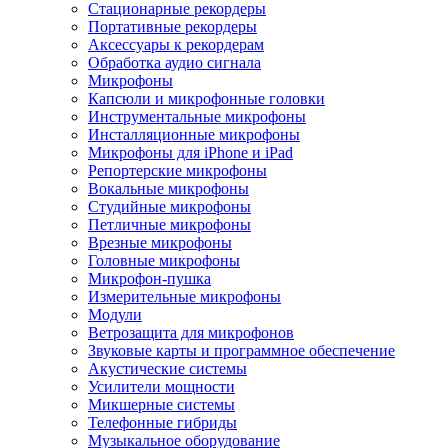
Стационарные рекордеры
Портативные рекордеры
Аксессуары к рекордерам
Обработка аудио сигнала
Микрофоны
Капсюли и микрофонные головки
Инструментальные микрофоны
Инсталляционные микрофоны
Микрофоны для iPhone и iPad
Репортерские микрофоны
Вокальные микрофоны
Студийные микрофоны
Петличные микрофоны
Врезные микрофоны
Головные микрофоны
Микрофон-пушка
Измерительные микрофоны
Модули
Ветрозащита для микрофонов
Звуковые карты и программное обеспечение
Акустические системы
Усилители мощности
Микшерные системы
Телефонные гибриды
Музыкальное оборудование