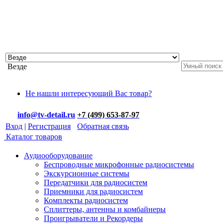
Везде
Не нашли интересующий Вас товар?
info@tv-detail.ru
+7 (499) 653-87-97
Вход
|
Регистрация
Обратная связь
Каталог товаров
Аудиооборудование
Беспроводные микрофонные радиосистемы
Экскурсионные системы
Передатчики для радиосистем
Приемники для радиосистем
Комплекты радиосистем
Сплиттеры, антенны и комбайнеры
Проигрыватели и Рекордеры