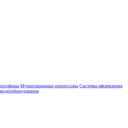
нитофоны
Мультиэкранные процессоры
Системы оформления
 видеооборудования