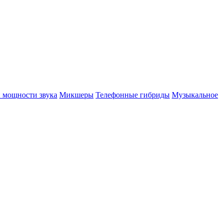
 мощности звука
Микшеры
Телефонные гибриды
Музыкальное