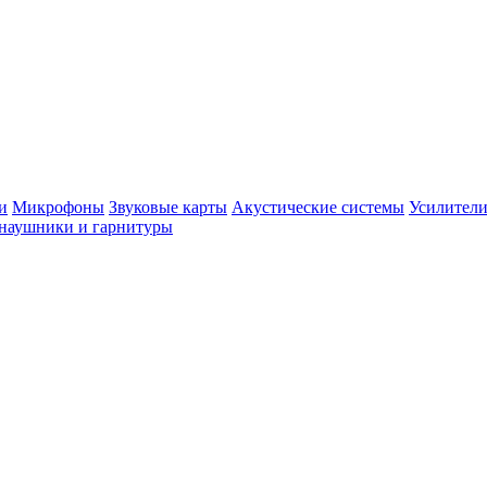
и
Микрофоны
Звуковые карты
Акустические системы
Усилители
наушники и гарнитуры