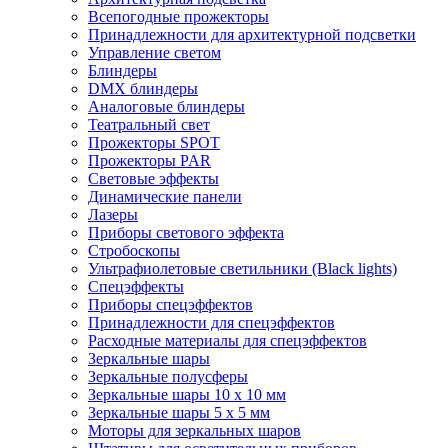
Всепогодные прожекторы
Принадлежности для архитектурной подсветки
Управление светом
Блиндеры
DMX блиндеры
Аналоговые блиндеры
Театральный свет
Прожекторы SPOT
Прожекторы PAR
Световые эффекты
Динамические панели
Лазеры
Приборы светового эффекта
Стробоскопы
Ультрафиолетовые светильники (Black lights)
Спецэффекты
Приборы спецэффектов
Принадлежности для спецэффектов
Расходные материалы для спецэффектов
Зеркальные шары
Зеркальные полусферы
Зеркальные шары 10 х 10 мм
Зеркальные шары 5 х 5 мм
Моторы для зеркальных шаров