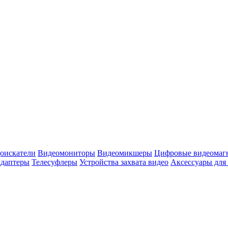
оискатели
Видеомониторы
Видеомикшеры
Цифровые видеомаг
адаптеры
Телесуфлеры
Устройства захвата видео
Аксессуары для