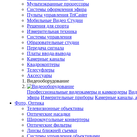
Мультиэкранные процессоры
Системы оформления эфира
Пульты управления TriCaster
Мобильные Видео Студии
Решения для спорта
Измерительная техника
Системы управления
Образовательные студии
Передача сигнала
Платы ввода-вывода
Камерные каналы
Квадрокоптеры
Телесуфлеры
Аксессуары
Видеооборудование
Профессиональные видеокамеры и камкордеры
Вид
эфира
Измерительные приборы
Камерные каналы, 
Фото, Оптика
Телевизионные объективы
Оптические насадки
Широкоугольные конвертеры
Оптические фильтры
Линзы ближней съемки
Системы управления объективами