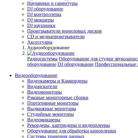
Наушники и гарнитуры
DJ оборудование
DJ контроллеры
DJ микшеры
DJ наушники
Проигрыватели виниловых дисков
СD и медиапроигрыватели
Аксессуары
Аудиооборудование
Радиосистемы
Оборудование для студии звукозапис
оборудование
DJ оборудование
Профессиональные 
Видеооборудование
Видеокамеры и Камкордеры
Видоискатели
Видеомониторы
Рэковые мониторные сборки
Портативные мониторы
Выдвижные мониторы
Студийные мониторы
Видеомикшеры
Рекордеры, картридеры и видеоплееры
Оборудование для обработки кинопленки
Системы хранения данных