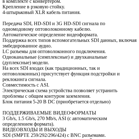
в комплекте с конвертером.
Крепление в рэковую стойку.
4-штырьковый XLR кабель питания.
Передача SDI, HD-SDI и 3G HD-SDI сигнала по
одномодовому оптоволоконному кабелю.
Автоматическое определение видеоформата.
Поддержка всех типов вспомогательных SDI данных, включая
эмбедированное аудио.
LC разъемы для оптоволоконного подключения.
Одноканальные (симплексные) и двухканальные
(дуплексные) модели.
На всех SDI входах (как традиционных, так и
оптоволоконных) присутствует функция подстройки и
реклокинга сигнала.
Совместимость с ASI.
Электрическая схема устройства позволяет устранить
проблемы с общим контуром заземления.
Блок питания 5-20 В DC (приобретается отдельно)
ПОДДЕРЖИВАЕМЫЕ ВИДЕОФОРМАТЫ
3 Gb/s, 1.5 Gb/s, 270 Mb/s, ASI (с автоматическим
определением формата).
ВИДЕОВХОДЫ И ВЫХОДЫ
SDI (SMPTE 259/292/296/424) с BNC разъемами.