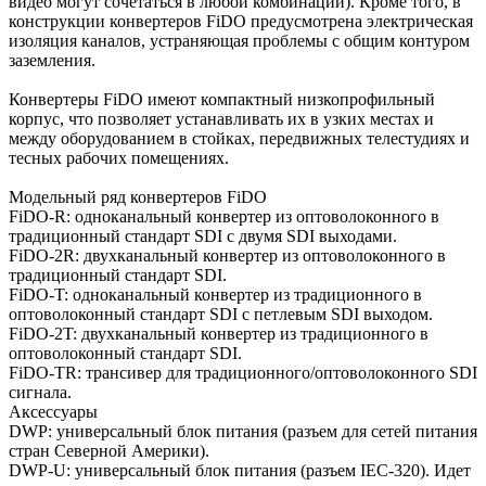
видео могут сочетаться в любой комбинации). Кроме того, в
конструкции конвертеров FiDO предусмотрена электрическая
изоляция каналов, устраняющая проблемы с общим контуром
заземления.
Конвертеры FiDO имеют компактный низкопрофильный
корпус, что позволяет устанавливать их в узких местах и
между оборудованием в стойках, передвижных телестудиях и
тесных рабочих помещениях.
Модельный ряд конвертеров FiDO
FiDO-R: одноканальный конвертер из оптоволоконного в
традиционный стандарт SDI с двумя SDI выходами.
FiDO-2R: двухканальный конвертер из оптоволоконного в
традиционный стандарт SDI.
FiDO-T: одноканальный конвертер из традиционного в
оптоволоконный стандарт SDI с петлевым SDI выходом.
FiDO-2T: двухканальный конвертер из традиционного в
оптоволоконный стандарт SDI.
FiDO-TR: трансивер для традиционного/оптоволоконного SDI
сигнала.
Аксессуары
DWP: универсальный блок питания (разъем для сетей питания
стран Северной Америки).
DWP-U: универсальный блок питания (разъем IEC-320). Идет