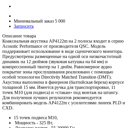
Минимальный заказ 5 000
Запросить
Описание товара
Коаксиальная акустика AP4122m на 2 полосы входит в серию
Acoustic Performance от производителя QSC. Модель
поддерживает использование в виде сценического монитора.
Предусмотрены размещенные на одной оси низкочастотный
динамик на 12 дюймов (звуковая катушка на 64 мм) и
компрессионный твитер на 1 дюйм. Равномерное аудио
покрытие зоны прослушивания реализовано с помощью
особой технологии Directivity Matched Transition (DMT).
Акустика выполнена в фанерном (балтийская береза) корпусе
толщиной 15 мм. Имеется ручка для транспортировки, 11
точек M10 (для подвеса) и «стакан» под монтаж на штангу.
Для получения лучших результатов рекомендуется
комбинировать модель AP4122m с усилителями линеек PLD и
CXD.
15 точек подвеса М10,
Мощность - 325 Вт,
Диапазон частот - 55-20000 Гц,