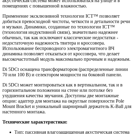
акустическая система может использоваться на улице и в
помещениях с повышенной влажностью.
Применение эксклюзивной технологии ICT™ позволяет
добиться превосходной чистоты, четкости и детальности речи
и музыки. Динамики, созданные по технологии ICT™
(технология индуктивной связи), значительно надежнее
обычных, так как исключают классические недостатки -
недостаточную надежность твитера и кроссовера.
Использование беспроводного электромагнитного ВЧ
динамика позволяет отказаться от кроссовера, что делает
высокочастотный модуль максимально прочным и надежным.
Di 5DCt оснащена трансформатором (распределенные линии
70 или 100 В) и селектором мощности на боковой панели.
Di 5DCt может монтироваться как в вертикальном, так и в
горизонтальном положении на стене или потолке без
ухудшения качества звучания. Доступны две монтажные
опции: адаптер для монтажа на округлые поверхности Pole
Mount Bracket и уникальный шарнирный держатель K-Ball для
настенного монтажа.
Технические характеристики:
Тип: пассивная влагозащищенная акустическая система