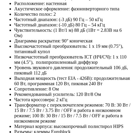
Расположение: настенная
Акустическое оформление: фазоинверторного типа
Количество полос: 2
Частотный диапазон: (-3 дБ) 90 Гц – 50 кГц
Частотный диапазон: (-10 дБ) 80 Гц – 54 кГц
Чувствительность: (1 Вт/1 м) 88 дБ (1Вт = 2.83В на 6
Ом)
Диаграмма раскрытия: 90° коническая
Высокочастотный преобразователь: 1 х 19 мм (0.75"),
титановый купол
Низкочастотный преобразователь ICT (НЧ/СЧ): 1 х 110
мм (4.5"), полипропиленовый диффузор
Уровень звукового давления: продолжительный 106 дБ,
пиковый 112 дБ
Выходная мощность (тест EIA - 426B): продолжительная
60 Вт, программная 120 Вт, пиковая 240 Вт
Сопротивление: 8 Ом
Рекомендованный усилитель: 120 Вт/8 Ом
Частота кроссовера: 2 кГц
Трансформатор с переключателем режимов: 70 В: 30 Вт /
15 Вт / 7.5 Вт / 3.75 Вт / OFF и работа в низкоомном
режиме; 100 В: 30 Вт / 15 Вт / 7.5 Вт / OFF и работа в
низкоомном режиме
Материал корпуса: высокопрочный полистирол HIPS
Разъемы: клеммы Euroblock