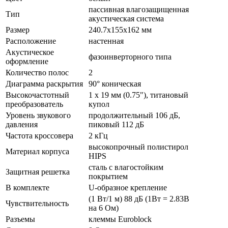
пассивная влагозащищенная
Тип
акустическая система
Размер
240.7x155x162 мм
Расположение
настенная
Акустическое
фазоинверторного типа
оформление
Количество полос
2
Диаграмма раскрытия
90° коническая
Высокочастотный
1 х 19 мм (0.75"), титановый
преобразователь
купол
Уровень звукового
продолжительный 106 дБ,
давления
пиковый 112 дБ
Частота кроссовера
2 кГц
высокопрочный полистирол
Материал корпуса
HIPS
сталь с влагостойким
Защитная решетка
покрытием
В комплекте
U-образное крепление
(1 Вт/1 м) 88 дБ (1Вт = 2.83В
Чувствительность
на 6 Ом)
Разъемы
клеммы Euroblock